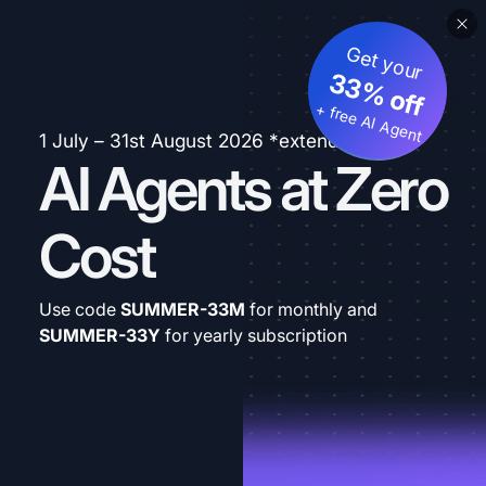
Get your
33% off
+ free AI Agent
1 July – 31st August 2026 *extended
AI Agents at Zero
Cost
Use code
SUMMER-33M
for monthly and
SUMMER-33Y
for yearly subscription