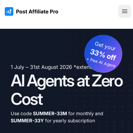
:site.title
Hau
Get your
33% off
+ free AI Agent
1 July – 31st August 2026 *extended
AI Agents at Zero
Cost
Use code
SUMMER-33M
for monthly and
SUMMER-33Y
for yearly subscription