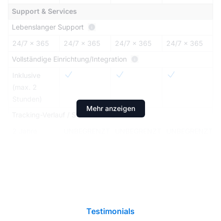
Support & Services
Lebenslanger Support
24/7 × 365
24/7 × 365
24/7 × 365
24/7 × 365
Vollständige Einrichtung/Integration
Inklusive
(max. 2
Stunden)
Mehr anzeigen
Tracking-Verlauf / Statistiken
2 Jahre
UNBEGRENZT
UNBEGRENZT
UNBEGRENZT
Testimonials