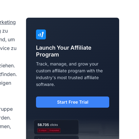
rketing
g zu
end, um
Launch Your Affiliate
vice zu
Program
Track, manage, and grow your
ziehen.
custom affiliate program with the
tfinden.
industry's most trusted affiliate
eigen
software.
Start Free Trial
gruppe
rden.
hmen,