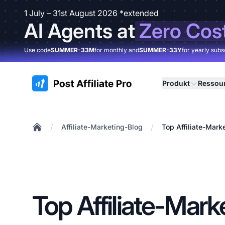
1 July – 31st August 2026 *extended
AI Agents at
Zero Cos
Use code
SUMMER-33M
for monthly and
SUMMER-33Y
for yearly subs
:site.title
Produkt
Ressou
/
/
Affiliate-Marketing-Blog
Top Affiliate-Mar
Home
Top Affiliate-Mark