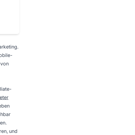
arketing.
obile-
 von
liate-
eter
Neben
chbar
en.
ren, und