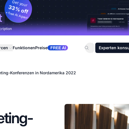
Get your
33% off
+ free AI Agent
t
cription
rcen
Funktionen
Preise
Experten konsu
FREE AI
keting-Konferenzen in Nordamerika 2022
eting-