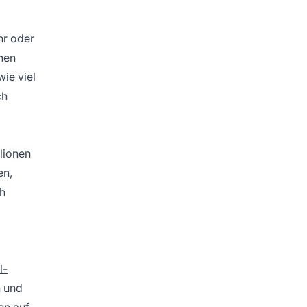
hr oder
nen
wie viel
ch
lionen
en,
ch
l-
n und
en auf