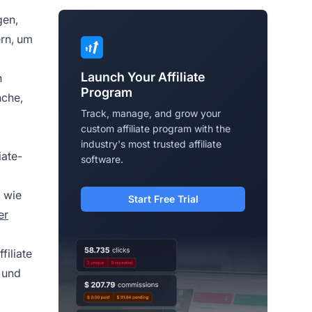
gen,
ern, um
Launch Your Affiliate
n
Program
nche,
Track, manage, and grow your
custom affiliate program with the
industry's most trusted affiliate
iate-
software.
, wie
Start Free Trial
er
filiate
c und