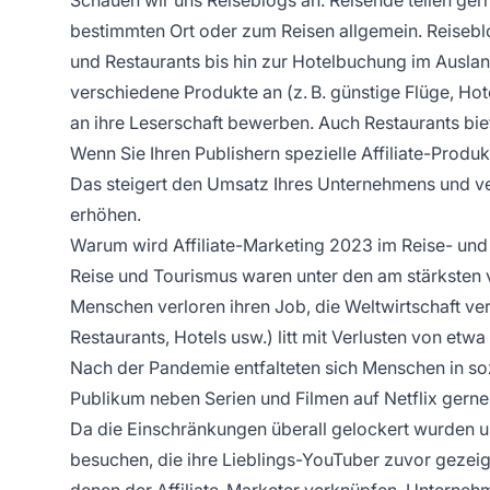
bestimmten Ort oder zum Reisen allgemein. Reiseb
und Restaurants bis hin zur Hotelbuchung im Ausland
verschiedene Produkte an (z. B. günstige Flüge, Ho
an ihre Leserschaft bewerben. Auch Restaurants biet
Wenn Sie Ihren Publishern spezielle Affiliate-Produ
Das steigert den Umsatz Ihres Unternehmens und veran
erhöhen.
Warum wird Affiliate-Marketing 2023 im Reise- und
Reise und Tourismus waren unter den am stärksten 
Menschen verloren ihren Job, die Weltwirtschaft ver
Restaurants, Hotels usw.) litt mit Verlusten von et
Nach der Pandemie entfalteten sich Menschen in soz
Publikum neben Serien und Filmen auf Netflix gerne
Da die Einschränkungen überall gelockert wurden u
besuchen, die ihre Lieblings-YouTuber zuvor gezeig
denen der
Affiliate-Marketer
verknüpfen. Unternehme