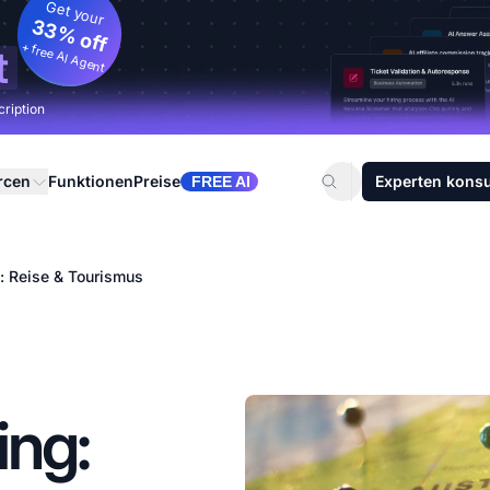
Get your
33% off
+ free AI Agent
t
cription
rcen
Funktionen
Preise
Experten konsu
FREE AI
g: Reise & Tourismus
ing: