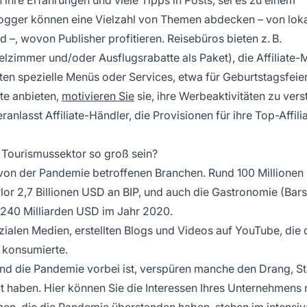
logger können eine Vielzahl von Themen abdecken – von lok
 –, wovon Publisher profitieren. Reisebüros bieten z. B.
telzimmer und/oder Ausflugsrabatte als Paket), die
Affiliate-
en spezielle Menüs oder Services, etwa für Geburtstagsfeier
kte anbieten,
motivieren Sie
sie, ihre Werbeaktivitäten zu vers
lasst Affiliate-Händler, die Provisionen für ihre Top-Affili
 Tourismussektor so groß sein?
von der Pandemie betroffenen Branchen. Rund 100 Millionen
lor 2,7 Billionen USD an BIP, und auch die Gastronomie (Bars
wa 240 Milliarden USD im Jahr 2020.
ialen Medien, erstellten Blogs und Videos auf YouTube, die 
 konsumierte.
nd die Pandemie vorbei ist, verspüren manche den Drang, St
t haben. Hier können Sie die Interessen Ihres Unternehmens 
n, die die Pandemie überstanden haben, stehen im intensi