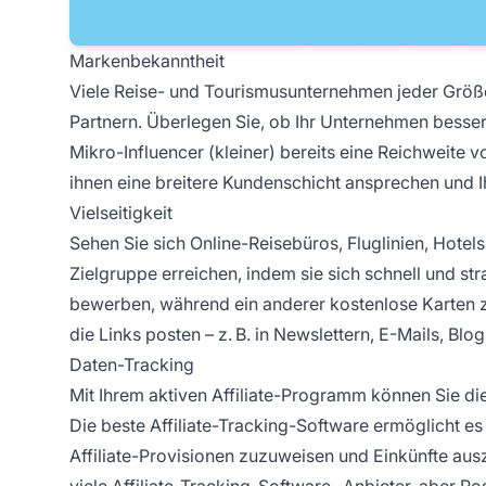
Markenbekanntheit
Viele Reise- und Tourismusunternehmen jeder Größe –
Partnern. Überlegen Sie, ob Ihr Unternehmen besse
Mikro-Influencer (kleiner) bereits eine Reichweite 
ihnen eine breitere Kundenschicht ansprechen und I
Vielseitigkeit
Sehen Sie sich Online-Reisebüros, Fluglinien, Hote
Zielgruppe erreichen, indem sie sich schnell und st
bewerben, während ein anderer kostenlose Karten zu
die
Links posten
– z. B. in Newslettern, E-Mails, Blo
Daten-Tracking
Mit Ihrem aktiven Affiliate-Programm können Sie die
Die beste
Affiliate-Tracking-Software
ermöglicht es 
Affiliate-Provisionen
zuzuweisen und Einkünfte auszu
viele
Affiliate-Tracking-Software-
Anbieter,
aber Pos