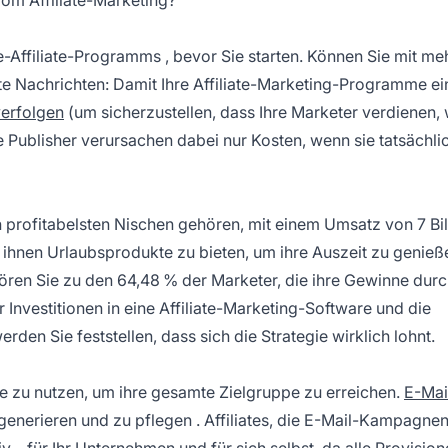
e-
Affiliate-Programms
, bevor Sie starten. Können Sie mit me
te Nachrichten: Damit Ihre
Affiliate-Marketing-Programme
ei
erfolgen
(um sicherzustellen, dass Ihre Marketer verdienen, 
hre Publisher verursachen dabei nur Kosten, wenn sie tatsächli
n
profitabelsten Nischen
gehören, mit einem Umsatz von 7 Bil
ihnen Urlaubsprodukte zu bieten, um ihre Auszeit zu genieß
ören Sie zu den 64,48 % der Marketer, die ihre Gewinne dur
 Investitionen in eine
Affiliate-Marketing-Software
und die
en Sie feststellen, dass sich die Strategie wirklich lohnt.
le zu nutzen, um ihre gesamte Zielgruppe zu erreichen.
E-Mai
enerieren und zu pflegen
. Affiliates, die E-Mail-Kampagne
 – für Ihr Unternehmen und für sich selbst, da alle Provision