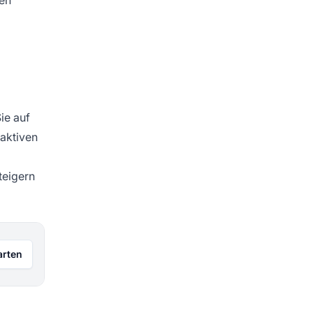
ie auf
raktiven
teigern
arten