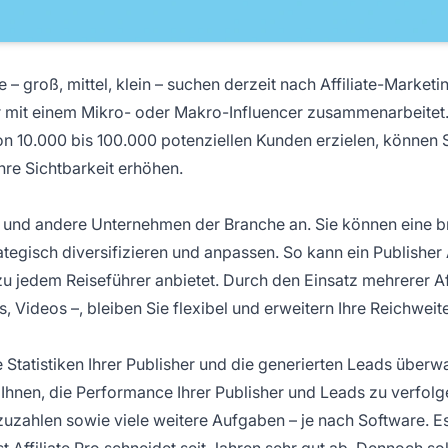
 groß, mittel, klein – suchen derzeit nach Affiliate-Marketi
r mit einem
Mikro- oder Makro-Influencer
zusammenarbeitet
von 10.000 bis 100.000 potenziellen Kunden erzielen, können S
hre Sichtbarkeit erhöhen.
ls und andere Unternehmen der Branche an. Sie können eine b
rategisch diversifizieren und anpassen. So kann ein Publisher
 jedem Reiseführer anbietet. Durch den Einsatz mehrerer Aff
gs, Videos –, bleiben Sie flexibel und erweitern Ihre Reichweite
 Statistiken Ihrer Publisher und die generierten Leads überw
Ihnen, die Performance Ihrer Publisher und Leads zu verfolg
zahlen sowie viele weitere Aufgaben – je nach Software. Es
t Affiliate Pro
schneidet seit Jahren sehr gut ab. Dennoch sol