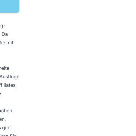
ng-
. Da
ie mit
reite
 Ausflüge
iliates,
.
achen.
en,
 gibt
lten Sie