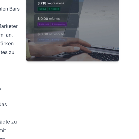
alen Bars
Marketer
n, an.
tärken.
ates zu
,
das
ädte zu
mit
ven