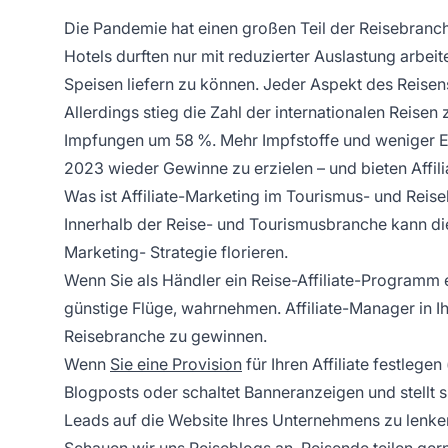
Die Pandemie hat einen großen Teil der Reisebran
Hotels durften nur mit reduzierter Auslastung arbei
Speisen liefern zu können. Jeder Aspekt des Reis
Allerdings stieg die Zahl der internationalen Reise
Impfungen um 58 %. Mehr Impfstoffe und weniger E
2023 wieder Gewinne zu erzielen – und bieten Affil
Was ist Affiliate-Marketing im Tourismus- und Reis
Innerhalb der Reise- und Tourismusbranche kann d
Marketing-
Strategie florieren.
Wenn Sie als Händler ein Reise-Affiliate-Programm e
günstige Flüge, wahrnehmen.
Affiliate-Manager
in I
Reisebranche zu gewinnen.
Wenn
Sie eine Provision
für Ihren Affiliate festlegen
Blogposts oder schaltet Banneranzeigen und stellt sic
Leads auf die Website Ihres Unternehmens zu lenke
Schauen wir uns Reiseblogs an. Reisende teilen gern