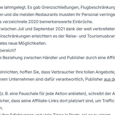
che lahmgelegt. Es gab Grenzschließungen, Flugbeschränkun
ten und die meisten Restaurants mussten ihr Personal verring
ens verzeichnete 2020 bemerkenswerte Einbrüche.
n zwischen Juli und September 2021 dank der weit verbreitete
inschränkungen erleichtern es der Reise- und Tourismusbra
iates neue Möglichkeiten.
ebereich?
ie Beziehung zwischen Händler und Publisher durch eine
Affil
inrichten, hoffen Sie, dass Verbraucher Ihre tollen Angebote
hrem Unternehmen sind dafür verantwortlich, Publisher
aus d
 (z. B. eine Pauschale für jede Aktion anbieten), schreibt der Af
her, dass seine Affiliate-Links dort platziert sind, um Traffi
n.
 ihre Erfahrungen und viele Tipps in Posts, sei es zu einem