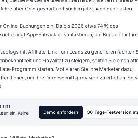
Jahre über Geld gespart und suchen jetzt nach den besten
er Online-Buchungen ein. Da bis 2026 etwa 74 % des
e
unbedingt App-Entwickler kontaktieren, um Kunden für Ihre
iseblogs mit
Affiliate-Link
, um Leads zu generieren (achten S
bekanntheit und -loyalität zu steigern, sollten Sie einen att
iliate-Programm
starten. Motivieren Sie Ihre Marketer dazu,
öffentlichen, um ihre Durchschnittsprovision zu erhöhen. So s
e.
gramm
Demo anfordern
30-Tage-Testversion st
uten ein. Keine
om Affiliate-Marketing?