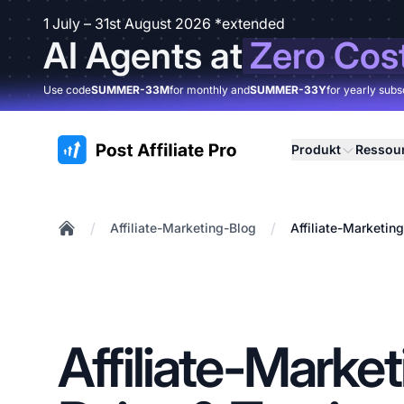
1 July – 31st August 2026 *extended
AI Agents at
Zero Cos
Use code
SUMMER-33M
for monthly and
SUMMER-33Y
for yearly subs
:site.title
Produkt
Ressou
/
/
Affiliate-Marketing-Blog
Affiliate-Marketin
Home
Affiliate-Market