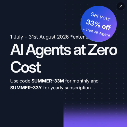
Get your
33% off
+ free AI Agent
1 July – 31st August 2026 *extended
AI Agents at Zero
Cost
Use code
SUMMER-33M
for monthly and
SUMMER-33Y
for yearly subscription