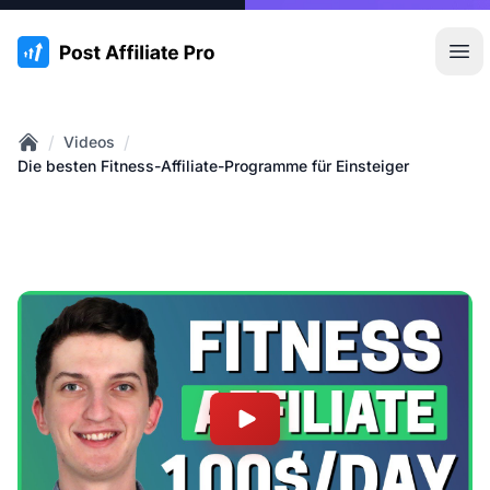
:site.title
Hau
/
/
Videos
Home
Die besten Fitness-Affiliate-Programme für Einsteiger