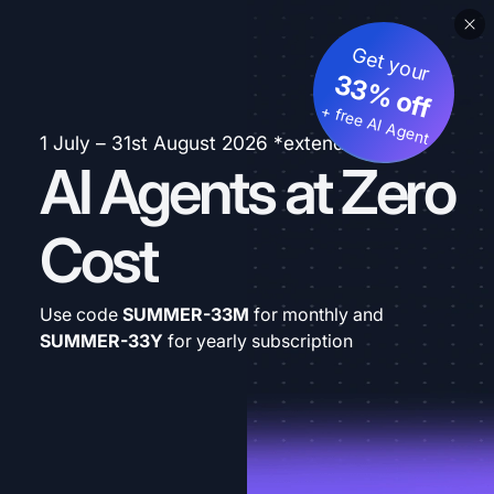
Get your
33% off
+ free AI Agent
1 July – 31st August 2026 *extended
AI Agents at Zero
Cost
Use code
SUMMER-33M
for monthly and
SUMMER-33Y
for yearly subscription