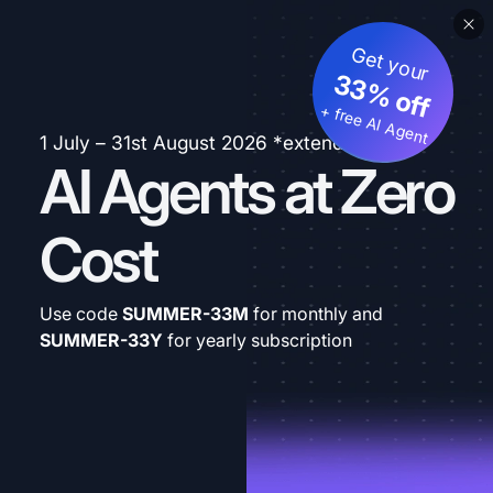
Get your
33% off
+ free AI Agent
1 July – 31st August 2026 *extended
AI Agents at Zero
Cost
Use code
SUMMER-33M
for monthly and
SUMMER-33Y
for yearly subscription