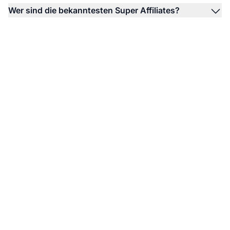
Wer sind die bekanntesten Super Affiliates?
Steigern Sie Ihr
Affiliate-Programm mit
Super Affiliates