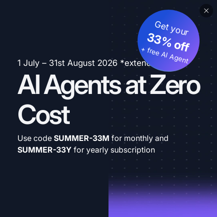
Get your
33% off
+ free AI Agent
1 July – 31st August 2026 *extended
AI Agents at Zero
Cost
Use code
SUMMER-33M
for monthly and
SUMMER-33Y
for yearly subscription