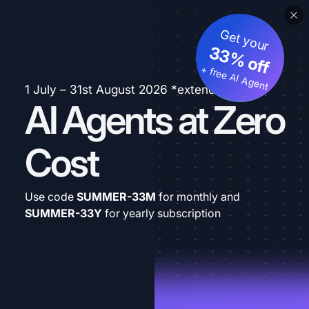
Get your
33% off
+ free AI Agent
1 July – 31st August 2026 *extended
AI Agents at Zero
Cost
Use code
SUMMER-33M
for monthly and
SUMMER-33Y
for yearly subscription