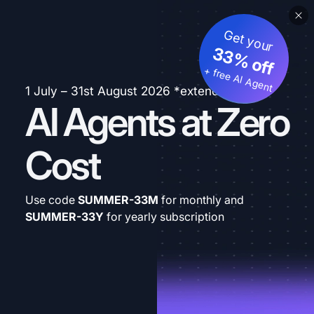
Get your
33% off
+ free AI Agent
1 July – 31st August 2026 *extended
AI Agents at Zero
Cost
Use code
SUMMER-33M
for monthly and
SUMMER-33Y
for yearly subscription