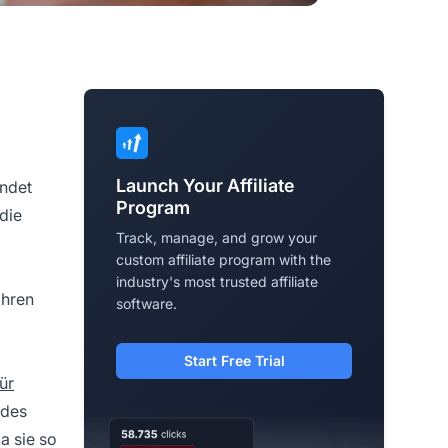
Launch Your Affiliate
ndet
Program
die
Track, manage, and grow your
custom affiliate program with the
industry's most trusted affiliate
ihren
software.
Start Free Trial
ür
 des
da sie so