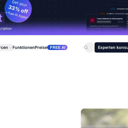
Get your
33% off
+ free AI Agent
t
cription
rcen
Funktionen
Preise
Experten konsu
FREE AI