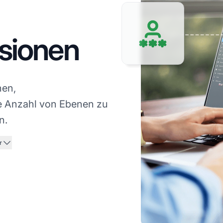
isionen
nen,
te Anzahl von Ebenen zu
n.
r