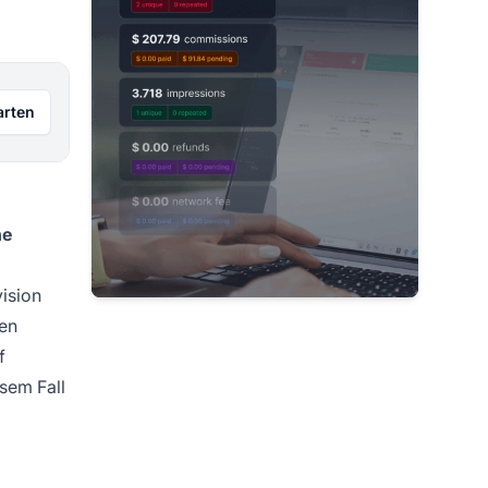
arten
ne
vision
den
f
esem Fall