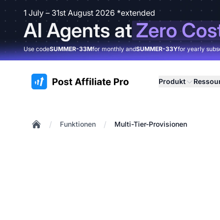
1 July – 31st August 2026 *extended
AI Agents at
Zero Cos
Use code
SUMMER-33M
for monthly and
SUMMER-33Y
for yearly subs
:site.title
Produkt
Ressou
/
/
Funktionen
Multi-Tier-Provisionen
Home