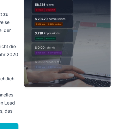
t zu
weise
l der
icht die
Jahr 2020
chtlich
hnelles
en Lead
s, das