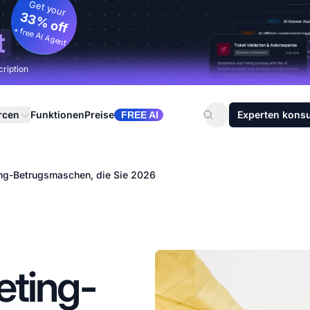
Get your
33% off
+ free AI Agent
t
cription
rcen
Funktionen
Preise
Experten konsu
FREE AI
ting-Betrugsmaschen, die Sie 2026
eting-