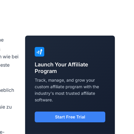
me
s
h wie bei
Launch Your Affiliate
beste
Program
Track, manage, and grow your
custom affiliate program with the
heblich
industry's most trusted affiliate
software.
sie zu
Start Free Trial
te-