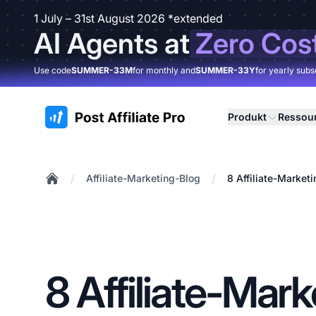
1 July – 31st August 2026 *extended
AI Agents at
Zero Cos
Use code
SUMMER-33M
for monthly and
SUMMER-33Y
for yearly subs
:site.title
Produkt
Ressou
/
/
Affiliate-Marketing-Blog
8 Affiliate-Marke
Home
8 Affiliate-Mark