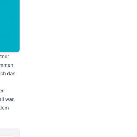
rtner
kommen
och das
er
ll war.
udem