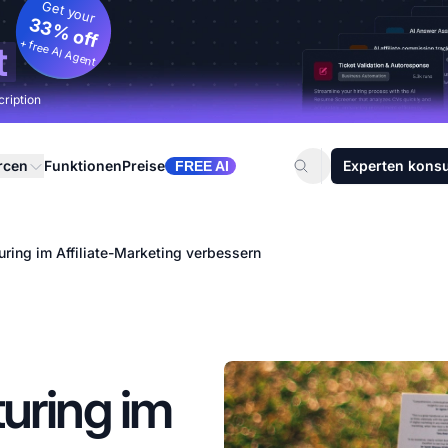
Get your
33% off
+ free AI Agent
t
cription
rcen
Funktionen
Preise
Experten konsu
FREE AI
ring im Affiliate-Marketing verbessern
uring im