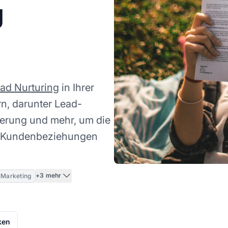
g
ad Nurturing
in Ihrer
rn, darunter Lead-
ierung und mehr, um die
e Kundenbeziehungen
+3 mehr
lMarketing
ken