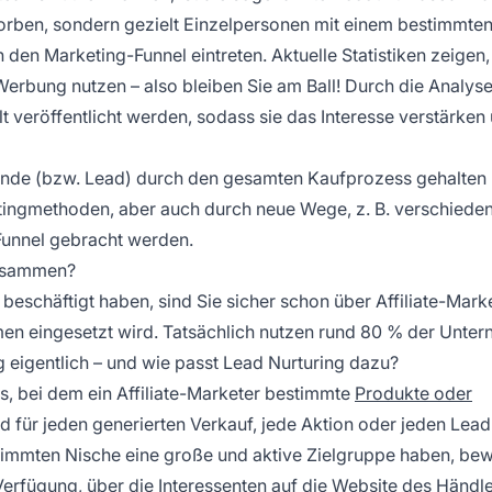
worben, sondern gezielt Einzelpersonen mit einem bestimmten 
 den Marketing-Funnel eintreten. Aktuelle Statistiken zeigen
erbung nutzen – also bleiben Sie am Ball! Durch die Analys
 veröffentlicht werden, sodass sie das Interesse verstärken
Kunde (bzw. Lead) durch den gesamten Kaufprozess gehalten
tingmethoden, aber auch durch neue Wege, z. B. verschiede
unnel gebracht werden.
zusammen?
n beschäftigt haben, sind Sie sicher schon über Affiliate-Mark
en eingesetzt wird. Tatsächlich nutzen rund
80 % der Unte
g eigentlich – und wie passt Lead Nurturing dazu?
s, bei dem ein Affiliate-Marketer bestimmte
Produkte oder
d für jeden generierten Verkauf, jede Aktion oder jeden Lead
estimmten Nische eine große und aktive Zielgruppe haben, be
r Verfügung, über die Interessenten auf die Website des Händl