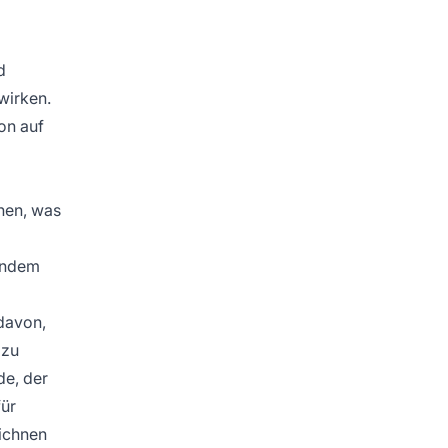
d
wirken.
on auf
ehen, was
 indem
davon,
 zu
de, der
für
eichnen