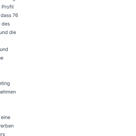
Profil
, dass 76
e des
 und die
 und
ne
eting
rnehmen
 eine
werben
ers