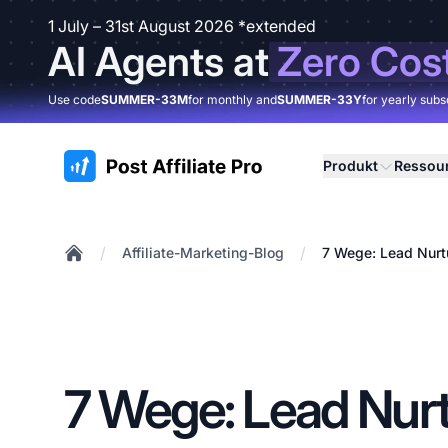
1 July – 31st August 2026 *extended
AI Agents at
Zero Cos
Use code
SUMMER-33M
for monthly and
SUMMER-33Y
for yearly subs
:site.title
Produkt
Ressou
/
/
Affiliate-Marketing-Blog
7 Wege: Lead Nurtu
Home
7 Wege: Lead Nurt