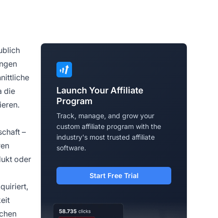
ublich
ungen
nittliche
Launch Your Affiliate
a die
Program
ieren.
Track, manage, and grow your
custom affiliate program with the
schaft –
industry's most trusted affiliate
ren
software.
dukt oder
Start Free Trial
uiriert,
eit
ichen