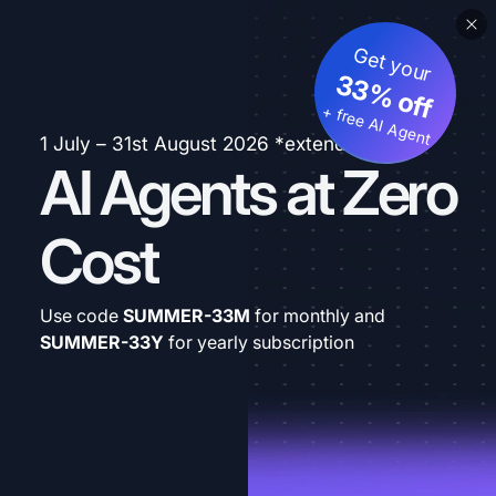
Get your
33% off
+ free AI Agent
1 July – 31st August 2026 *extended
AI Agents at Zero
Cost
Use code
SUMMER-33M
for monthly and
SUMMER-33Y
for yearly subscription