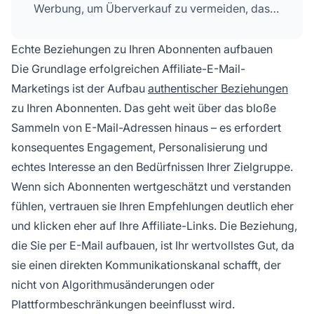
Werbung, um Überverkauf zu vermeiden, das
Segmentieren Ihrer Liste für gezielte
Ansprache, das Anbieten wertvoller Lead-
Echte Beziehungen zu Ihren Abonnenten aufbauen
Magnete zum Ausbau Ihrer Zielgruppe, das
Die Grundlage erfolgreichen Affiliate-E-Mail-
regelmäßige Versenden hochwertiger Inhalte
Marketings ist der Aufbau
authentischer Beziehungen
sowie die Nutzung von E-Mail-
zu Ihren Abonnenten. Das geht weit über das bloße
Optimierungstools zur Verbesserung von Text
und Zustellbarkeit. Gemeinsam sorgen diese
Sammeln von E-Mail-Adressen hinaus – es erfordert
Strategien für Vertrauen, mehr Engagement
konsequentes Engagement, Personalisierung und
und höhere Affiliate-Conversions bei
echtes Interesse an den Bedürfnissen Ihrer Zielgruppe.
gleichzeitiger Wahrung der
Wenn sich Abonnenten wertgeschätzt und verstanden
Abonnentenloyalität.
fühlen, vertrauen sie Ihren Empfehlungen deutlich eher
und klicken eher auf Ihre Affiliate-Links. Die Beziehung,
die Sie per E-Mail aufbauen, ist Ihr wertvollstes Gut, da
sie einen direkten Kommunikationskanal schafft, der
nicht von Algorithmusänderungen oder
Plattformbeschränkungen beeinflusst wird.