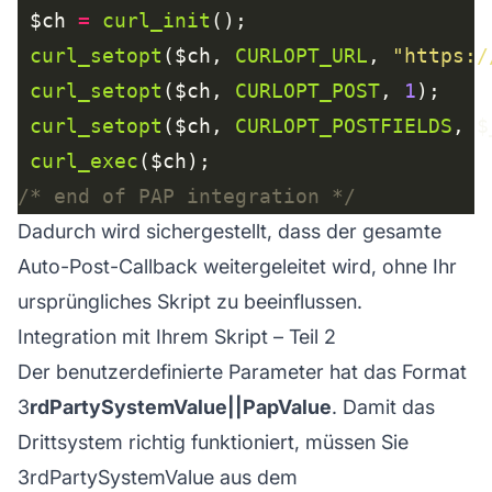
 $ch 
=
curl_init
curl_setopt
($ch, 
CURLOPT_URL
, 
"https:/
curl_setopt
($ch, 
CURLOPT_POST
, 
1
curl_setopt
($ch, 
CURLOPT_POSTFIELDS
curl_exec
/* end of PAP integration */
Dadurch wird sichergestellt, dass der gesamte
Auto-Post-Callback weitergeleitet wird, ohne Ihr
ursprüngliches Skript zu beeinflussen.
Integration mit Ihrem Skript – Teil 2
Der benutzerdefinierte Parameter hat das Format
3
rdPartySystemValue||PapValue
. Damit das
Drittsystem richtig funktioniert, müssen Sie
3rdPartySystemValue aus dem