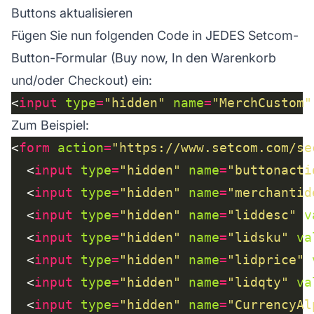
Buttons aktualisieren
Fügen Sie nun folgenden Code in JEDES Setcom-
Button-Formular (Buy now, In den Warenkorb
und/oder Checkout) ein:
<
input
type
=
"hidden"
name
=
"MerchCustom"
Zum Beispiel:
<
form
action
=
"https://www.setcom.com/se
  <
input
type
=
"hidden"
name
=
"buttonacti
  <
input
type
=
"hidden"
name
=
"merchantid
  <
input
type
=
"hidden"
name
=
"liddesc"
v
  <
input
type
=
"hidden"
name
=
"lidsku"
va
  <
input
type
=
"hidden"
name
=
"lidprice"
  <
input
type
=
"hidden"
name
=
"lidqty"
va
  <
input
type
=
"hidden"
name
=
"CurrencyAl