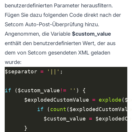
benutzerdefinierten Parameter herausfiltern.
Fügen Sie dazu folgenden Code direkt nach der
Setcom Auto-Post-Überprüfung hinzu.
Angenommen, die Variable
$custom_value
enthält den benutzerdefinierten Wert, der aus
dem von Setcom gesendeten XML geladen
wurde:
$separator 
=
'||'
if
 ($custom_value
!=
''
      $explodedCustomValue 
=
explode
($s
if
 (
count
($explodedCustomValu
            $custom_value 
=
 $explodedCu