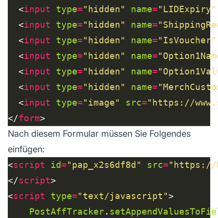
  <
input
type
=
"hidden"
name
=
"LIDExpiry"
  <
input
type
=
"hidden"
name
=
"ShippingRe
  <
input
type
=
"hidden"
name
=
"IsVoucher"
  <
input
type
=
"hidden"
name
=
"Option1Nam
  <
input
type
=
"hidden"
name
=
"Option1Val
  <
input
type
=
"hidden"
name
=
"MerchCusto
  <
input
type
=
"image"
src
=
"https://www.
</
form
Nach diesem Formular müssen Sie Folgendes
einfügen:
<
script
id
=
"pap_x2s6df8d"
src
=
"https://
</
script
<
script
type
=
"text/javascript"
PostAffTracker
.
setAppendValuesToFie