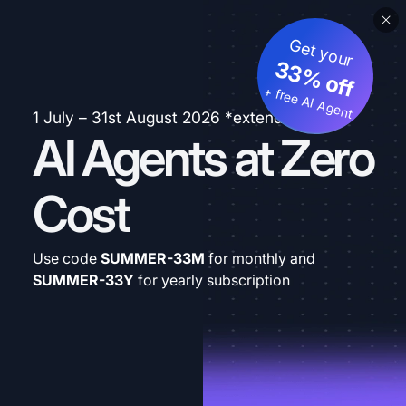
Get your
33% off
+ free AI Agent
1 July – 31st August 2026 *extended
AI Agents at Zero
Cost
Use code
SUMMER-33M
for monthly and
SUMMER-33Y
for yearly subscription