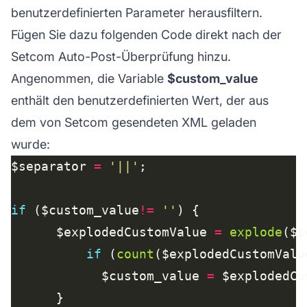
benutzerdefinierten Parameter herausfiltern.
Fügen Sie dazu folgenden Code direkt nach der
Setcom Auto-Post-Überprüfung hinzu.
Angenommen, die Variable
$custom_value
enthält den benutzerdefinierten Wert, der aus
dem von Setcom gesendeten XML geladen
wurde:
$separator 
=
'||'
if
 ($custom_value
!=
''
      $explodedCustomValue 
=
explode
($s
if
 (
count
($explodedCustomValu
            $custom_value 
=
 $explodedCu