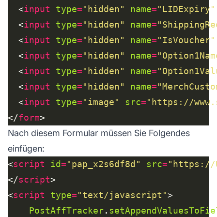
  <
input
type
=
"hidden"
name
=
"LIDExpiry"
  <
input
type
=
"hidden"
name
=
"ShippingRe
  <
input
type
=
"hidden"
name
=
"IsVoucher"
  <
input
type
=
"hidden"
name
=
"Option1Nam
  <
input
type
=
"hidden"
name
=
"Option1Val
  <
input
type
=
"hidden"
name
=
"MerchCusto
  <
input
type
=
"image"
src
=
"https://www.
</
form
Nach diesem Formular müssen Sie Folgendes
einfügen:
<
script
id
=
"pap_x2s6df8d"
src
=
"https://
</
script
<
script
type
=
"text/javascript"
PostAffTracker
.
setAppendValuesToFie