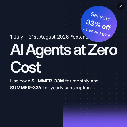
Get your
33% off
+ free AI Agent
1 July – 31st August 2026 *extended
AI Agents at Zero
Cost
Use code
SUMMER-33M
for monthly and
SUMMER-33Y
for yearly subscription