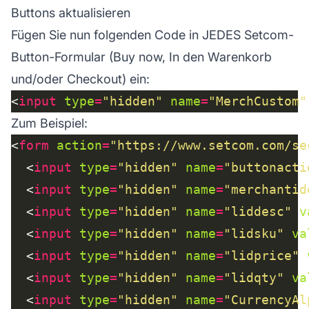
Buttons aktualisieren
Fügen Sie nun folgenden Code in JEDES Setcom-
Button-Formular (Buy now, In den Warenkorb
und/oder Checkout) ein:
<
input
type
=
"hidden"
name
=
"MerchCustom"
Zum Beispiel:
<
form
action
=
"https://www.setcom.com/se
  <
input
type
=
"hidden"
name
=
"buttonacti
  <
input
type
=
"hidden"
name
=
"merchantid
  <
input
type
=
"hidden"
name
=
"liddesc"
v
  <
input
type
=
"hidden"
name
=
"lidsku"
va
  <
input
type
=
"hidden"
name
=
"lidprice"
  <
input
type
=
"hidden"
name
=
"lidqty"
va
  <
input
type
=
"hidden"
name
=
"CurrencyAl