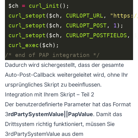
 $ch 
=
curl_init
curl_setopt
($ch, 
CURLOPT_URL
, 
"https:/
curl_setopt
($ch, 
CURLOPT_POST
, 
1
curl_setopt
($ch, 
CURLOPT_POSTFIELDS
curl_exec
/* end of PAP integration */
Dadurch wird sichergestellt, dass der gesamte
Auto-Post-Callback weitergeleitet wird, ohne Ihr
ursprüngliches Skript zu beeinflussen.
Integration mit Ihrem Skript – Teil 2
Der benutzerdefinierte Parameter hat das Format
3
rdPartySystemValue||PapValue
. Damit das
Drittsystem richtig funktioniert, müssen Sie
3rdPartySystemValue aus dem