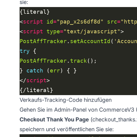
sie:
<
script
id
=
"pap_x2s6df8d"
src
=
"htt
<
script
type
=
"text/javascript"
PostAffTracker
.
setAccountId
(
'Accou
try
PostAffTracker
.
track
} 
catch
 (
err
</
script
Verkaufs-Tracking-Code hinzufügen
Gehen Sie im Admin-Panel von CommerceV3 
Checkout Thank You Page
(
checkout_thanks.
speichern und veröffentlichen Sie sie: