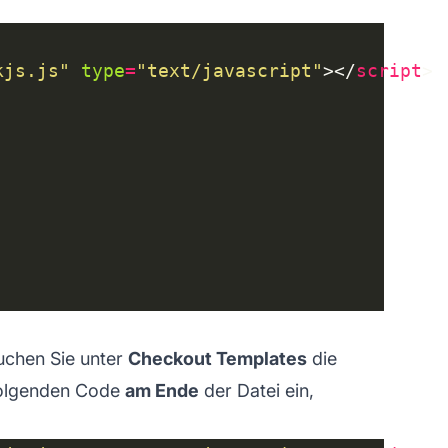
kjs.js"
type
=
"text/javascript"
></
script
chen Sie unter
Checkout Templates
die
 folgenden Code
am Ende
der Datei ein,