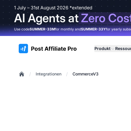
1 July – 31st August 2026 *extended
AI Agents at
Zero Cos
Use code
SUMMER-33M
for monthly and
SUMMER-33Y
for yearly subs
:site.title
Produkt
Ressou
/
/
Integrationen
CommerceV3
Home