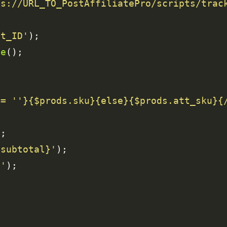
ps://URL_TO_PostAffiliatePro/scripts/trac
nt_ID'
le
== ''}{$prods.sku}{else}{$prods.att_sku}{
.subtotal}'
}'