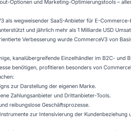
ut-Optionen und Marketing-Optimierungstools – alles
3 als wegweisender SaaS-Anbieter für E-Commerce-Lö
erstützt und jährlich mehr als 1 Milliarde USD Umsatz
orientierte Verbesserung wurde CommerceV3 von Bas
ige, kanalübergreifende Einzelhändler im B2C- und B2
sse benötigen, profitieren besonders von CommerceV3
uchen:
igns zur Darstellung der eigenen Marke.
ne Zahlungsanbieter und Drittanbieter-Tools.
nd reibungslose Geschäftsprozesse.
Instrumente zur Intensivierung der Kundenbeziehung 