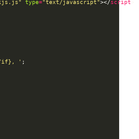
kjs.js"
type
=
"text/javascript"
></
script
/if}, '