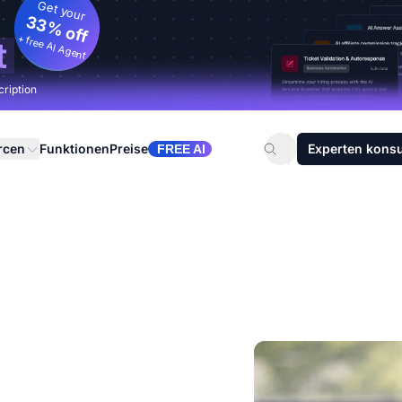
Get your
33% off
+ free AI Agent
t
cription
rcen
Funktionen
Preise
Experten konsu
FREE AI