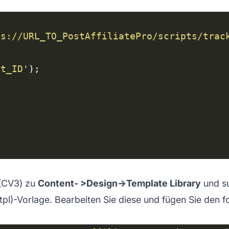
ps://URL_TO_PostAffiliatePro/scripts/trac
nt_ID'
(CV3) zu
Content- >Design->Template Library
und su
tpl
)-Vorlage. Bearbeiten Sie diese und fügen Sie den