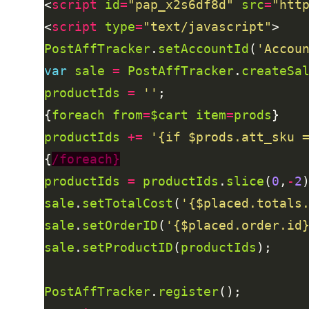
<
script
id
=
"pap_x2s6df8d"
src
=
"htt
<
script
type
=
"text/javascript"
PostAffTracker
.
setAccountId
(
'Accou
var
sale
=
PostAffTracker
.
createSa
productIds
=
''
{
foreach
from
=
$cart
item
=
prods
productIds
+=
'{if $prods.att_sku 
{
/foreach}
productIds
=
productIds
.
slice
(
0
,
-
2
sale
.
setTotalCost
(
'{$placed.totals
sale
.
setOrderID
(
'{$placed.order.id
sale
.
setProductID
(
productIds
PostAffTracker
.
register