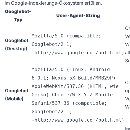
im Google-Indexierungs-Ökosystem erfüllen.
Googlebot-
User-Agent-String
Typ
Cr
Mozilla/5.0 (compatible;
Ve
Googlebot
Googlebot/2.1;
We
(Desktop)
al
+http://www.google.com/bot.html)
S
Mozilla/5.0 (Linux; Android
6.0.1; Nexus 5X Build/MMB29P)
Cr
AppleWebKit/537.36 (KHTML, wie
Googlebot
op
Gecko) Chrome/W.X.Y.Z Mobile
(Mobile)
Ve
Safari/537.36 (compatible;
We
Googlebot/2.1;
+http://www.google.com/bot.html)
In