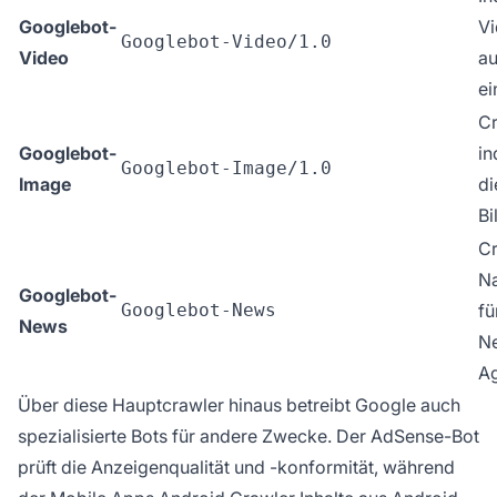
Googlebot-
Vi
Googlebot-Video/1.0
Video
au
ei
Cr
Googlebot-
in
Googlebot-Image/1.0
Image
di
Bi
Cr
Na
Googlebot-
Googlebot-News
fü
News
N
Ag
Über diese Hauptcrawler hinaus betreibt Google auch
spezialisierte Bots für andere Zwecke. Der AdSense-Bot
prüft die Anzeigenqualität und -konformität, während