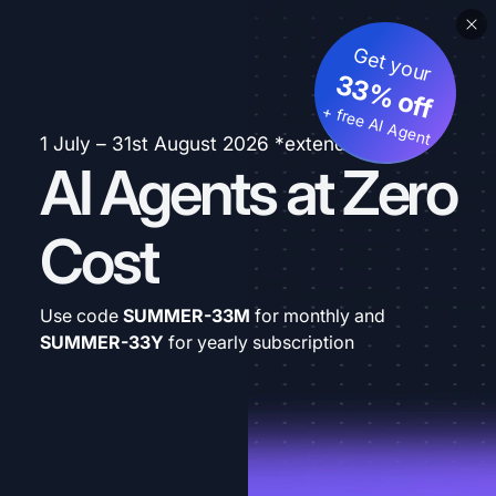
Get your
33% off
+ free AI Agent
1 July – 31st August 2026 *extended
AI Agents at Zero
Cost
Use code
SUMMER-33M
for monthly and
SUMMER-33Y
for yearly subscription