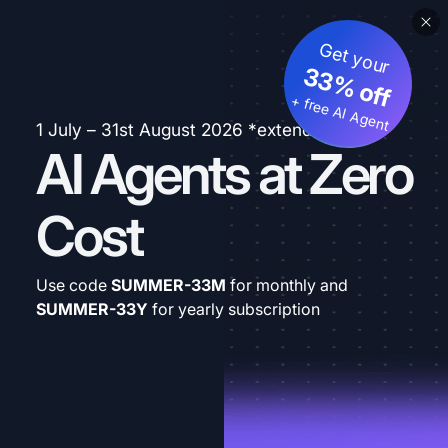
Get your
33% off
+ free AI Agent
1 July – 31st August 2026 *extended
AI Agents at Zero
Cost
Use code
SUMMER-33M
for monthly and
SUMMER-33Y
for yearly subscription