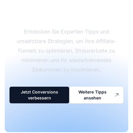
heute Ihre Affiliate-
Verkäufe
Entdecken Sie Experten-Tipps und
umsetzbare Strategien, um Ihre Affiliate-
Funnels zu optimieren, Streuverluste zu
minimieren und Ihr wiederkehrendes
Einkommen zu maximieren.
Jetzt Conversions
Weitere Tipps
verbessern
ansehen