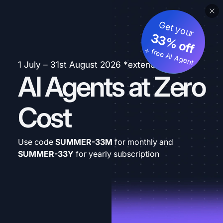
Get your
33% off
+ free AI Agent
1 July – 31st August 2026 *extended
AI Agents at Zero
Cost
Use code
SUMMER-33M
for monthly and
SUMMER-33Y
for yearly subscription