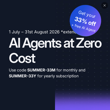
Get your
33% off
+ free AI Agent
1 July – 31st August 2026 *extended
AI Agents at Zero
Cost
Use code
SUMMER-33M
for monthly and
SUMMER-33Y
for yearly subscription