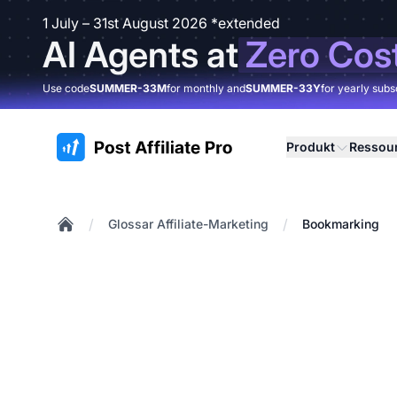
1 July – 31st August 2026 *extended
AI Agents at
Zero Cos
Use code
SUMMER-33M
for monthly and
SUMMER-33Y
for yearly subs
:site.title
Produkt
Ressou
/
/
Glossar Affiliate-Marketing
Bookmarking
Home