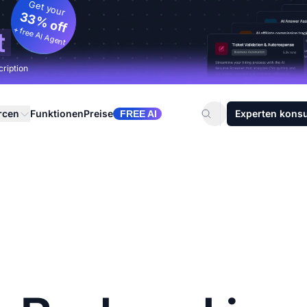
Get your
33% off
+ free AI Agent
t
cription
rcen
Funktionen
Preise
Experten konsu
FREE AI