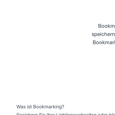
Bookma
speichern
Bookmark
Was ist Bookmarking?
Speichern Sie Ihre Lieblingswebseiten oder hä