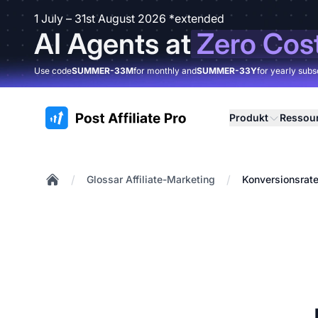
1 July – 31st August 2026 *extended
AI Agents at
Zero Cos
Use code
SUMMER-33M
for monthly and
SUMMER-33Y
for yearly subs
:site.title
Produkt
Ressou
/
/
Glossar Affiliate-Marketing
Konversionsrat
Home