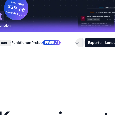
Get your
33% off
+ free AI Agent
t
cription
rcen
Funktionen
Preise
Experten konsu
FREE AI
e