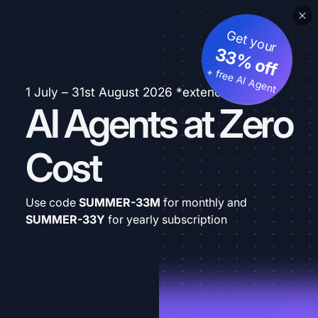
Get your
33% off
+ free AI Agent
1 July – 31st August 2026 *extended
AI Agents at Zero
Cost
Use code
SUMMER-33M
for monthly and
SUMMER-33Y
for yearly subscription