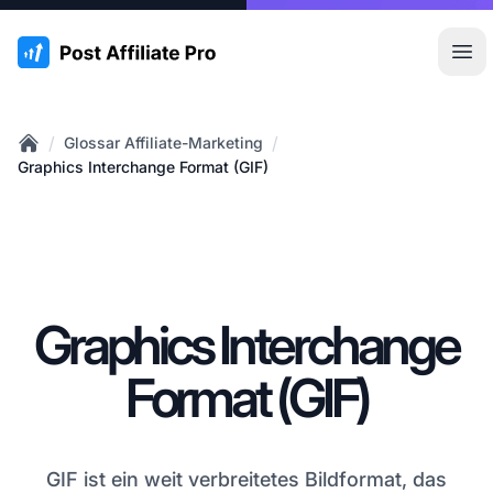
:site.title
Hau
/
/
Glossar Affiliate-Marketing
Home
Graphics Interchange Format (GIF)
Graphics Interchange
Format (GIF)
GIF ist ein weit verbreitetes Bildformat, das