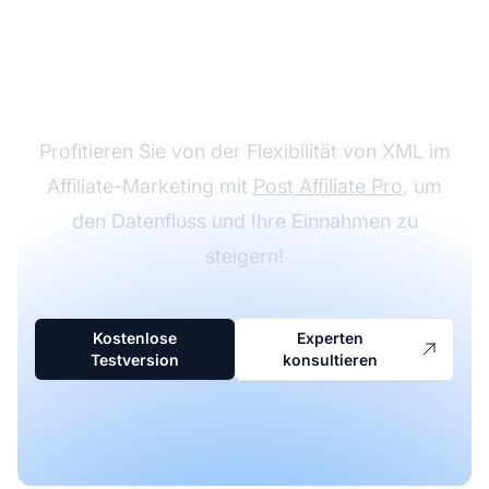
nahtlosen
Datenaustausch
Profitieren Sie von der Flexibilität von XML im
Affiliate-Marketing mit
Post Affiliate Pro
, um
den Datenfluss und Ihre Einnahmen zu
steigern!
Kostenlose
Experten
Testversion
konsultieren