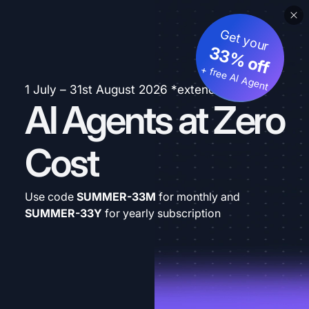
Get your
33% off
+ free AI Agent
1 July – 31st August 2026 *extended
AI Agents at Zero
Cost
Use code
SUMMER-33M
for monthly and
SUMMER-33Y
for yearly subscription