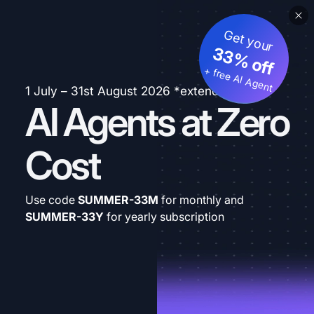
Get your
33% off
+ free AI Agent
1 July – 31st August 2026 *extended
AI Agents at Zero
Cost
Use code
SUMMER-33M
for monthly and
SUMMER-33Y
for yearly subscription