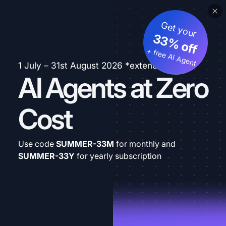
Get your
33% off
+ free AI Agent
1 July – 31st August 2026 *extended
AI Agents at Zero
Cost
Use code
SUMMER-33M
for monthly and
SUMMER-33Y
for yearly subscription