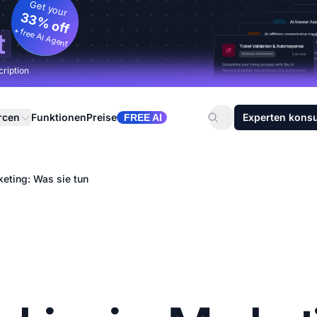
Get your
33% off
+ free AI Agent
t
cription
rcen
Funktionen
Preise
Experten konsu
FREE AI
eting: Was sie tun