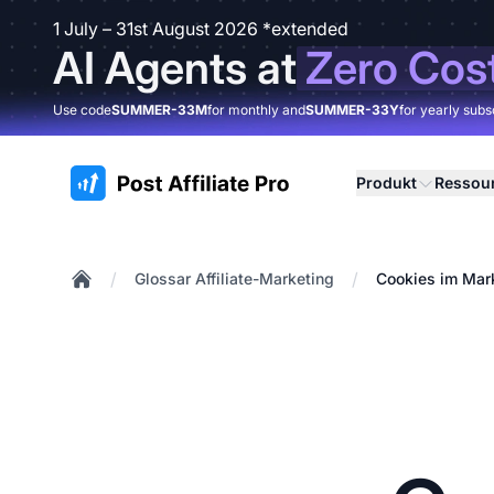
1 July – 31st August 2026 *extended
AI Agents at
Zero Cos
Use code
SUMMER-33M
for monthly and
SUMMER-33Y
for yearly subs
:site.title
Produkt
Ressou
/
/
Glossar Affiliate-Marketing
Cookies im Mark
Home