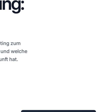
ing:
eting zum
 und welche
nft hat.