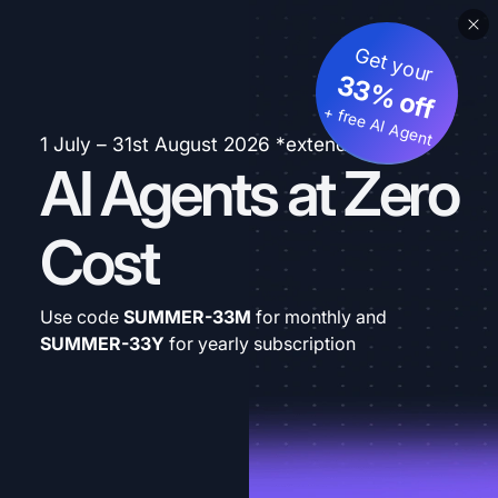
Get your
33% off
+ free AI Agent
1 July – 31st August 2026 *extended
AI Agents at Zero
Cost
Use code
SUMMER-33M
for monthly and
SUMMER-33Y
for yearly subscription