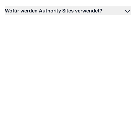
Wofür werden Authority Sites verwendet?
Starten Sie mit dem
Aufbau Ihrer Authority
Site