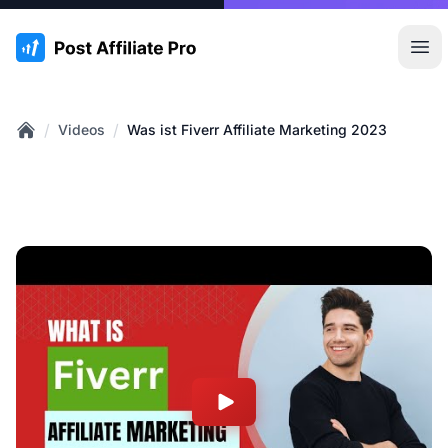
:site.title
Hau
/
/
Videos
Was ist Fiverr Affiliate Marketing 2023
Home