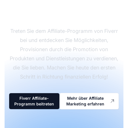
Affiliate Marketing
durch
Treten Sie dem Affiliate-Programm von Fiverr
bei und entdecken Sie Möglichkeiten,
Provisionen durch die Promotion von
Produkten und Dienstleistungen zu verdienen,
die Sie lieben. Machen Sie heute den ersten
Schritt in Richtung finanziellen Erfolg!
Fiverr Affiliate-
Mehr über Affiliate
Programm beitreten
Marketing erfahren