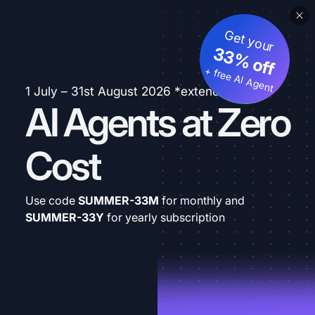
Get your
33% off
+ free AI Agent
1 July – 31st August 2026 *extended
AI Agents at Zero
Cost
Use code
SUMMER-33M
for monthly and
SUMMER-33Y
for yearly subscription