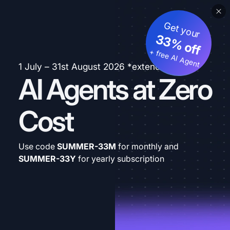
Get your
33% off
+ free AI Agent
1 July – 31st August 2026 *extended
AI Agents at Zero
Cost
Use code
SUMMER-33M
for monthly and
SUMMER-33Y
for yearly subscription