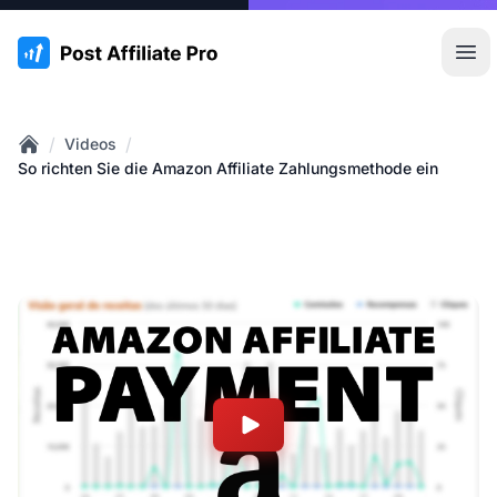
:site.title
Hau
/
/
Videos
Home
So richten Sie die Amazon Affiliate Zahlungsmethode ein