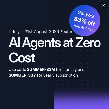
Get your
33% off
+ free AI Agent
1 July – 31st August 2026 *extended
AI Agents at Zero
Cost
Use code
SUMMER-33M
for monthly and
SUMMER-33Y
for yearly subscription