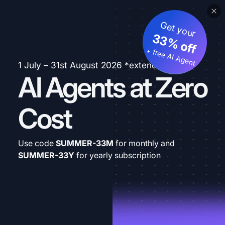
Get your
33% off
+ free AI Agent
1 July – 31st August 2026 *extended
AI Agents at Zero
Cost
Use code
SUMMER-33M
for monthly and
SUMMER-33Y
for yearly subscription