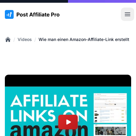
:site.title
Hau
/
/
Videos
Wie man einen Amazon-Affiliate-Link erstellt
Home