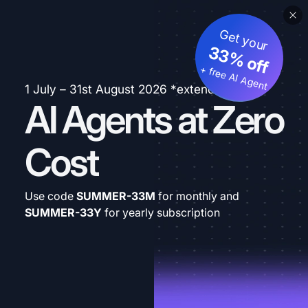
Get your
33% off
+ free AI Agent
1 July – 31st August 2026 *extended
AI Agents at Zero
Cost
Use code
SUMMER-33M
for monthly and
SUMMER-33Y
for yearly subscription