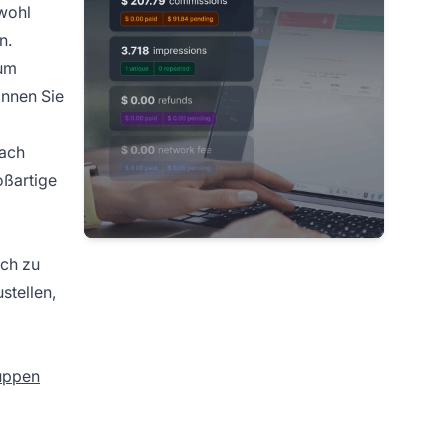
bwohl
n.
zum
önnen Sie
fach
oßartige
ich zu
stellen,
uppen