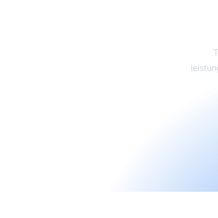
T
leistu