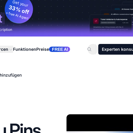
Get your
33% off
+ free AI Agent
t
cription
rcen
Funktionen
Preise
Experten konsu
FREE AI
t hinzufügen
zu Pins