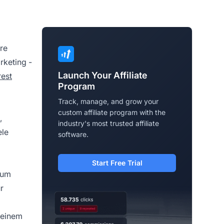
hre
arketing
-
Launch Your Affiliate
rest
Program
Track, manage, and grow your
custom affiliate program with the
,
industry's most trusted affiliate
ele
software.
Start Free Trial
zum
r
 einem