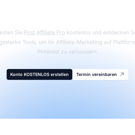
Einkommen
esten Sie
Post Affiliate Pro
kostenlos und entdecken S
ngsstarke Tools, um Ihr Affiliate-Marketing auf Plattfor
Pinterest zu verbessern.
Konto KOSTENLOS erstellen
Termin vereinbaren