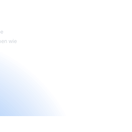
ie
men wie