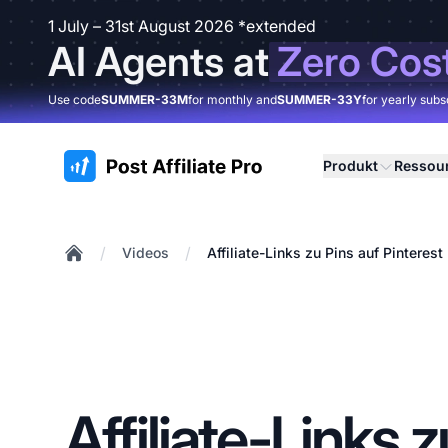
1 July – 31st August 2026 *extended
AI Agents at
Zero Cos
Use code
SUMMER-33M
for monthly and
SUMMER-33Y
for yearly subs
:site.title
Produkt
Ressou
/
/
Videos
Affiliate-Links zu Pins auf Pinteres
Home
Affiliate-Links 