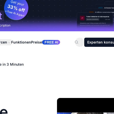
Get your
33% off
+ free AI Agent
t
cription
rcen
Funktionen
Preise
Experten konsu
FREE AI
e in 3 Minuten
ge