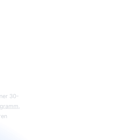
 Pro
ner 30-
ogramm
,
ren