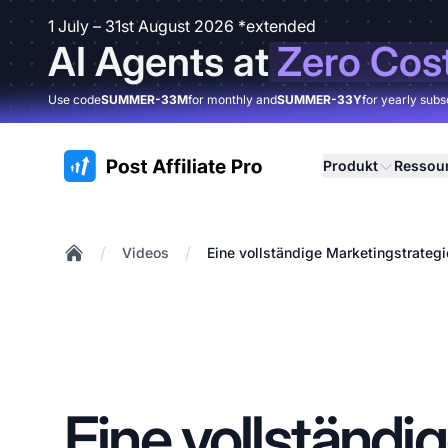
1 July – 31st August 2026 *extended
AI Agents at
Zero Cos
Use code
SUMMER-33M
for monthly and
SUMMER-33Y
for yearly subs
:site.title
Produkt
Ressou
/
/
Videos
Eine vollständige Marketingstrategi
Home
Eine vollständi