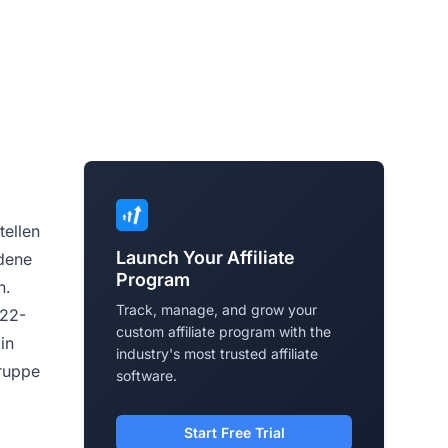
tellen
Launch Your Affiliate
edene
Program
n.
Track, manage, and grow your
 22-
custom affiliate program with the
in
industry's most trusted affiliate
gruppe
software.
Start Free Trial