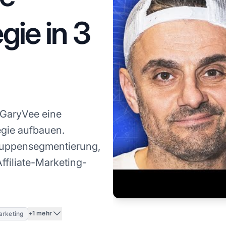
gie in 3
t GaryVee eine
egie aufbauen.
gruppensegmentierung,
ffiliate-Marketing-
+1 mehr
arketing