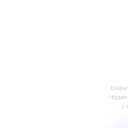
Tes
Erleben
tägigen
gr