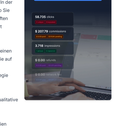
In der
o Sie
ften
t
 einen
ie auf
egie
alitative
ien