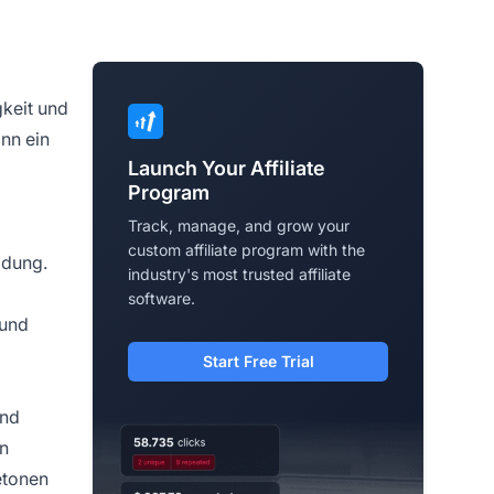
keit und
ann ein
Launch Your Affiliate
Program
Track, manage, and grow your
custom affiliate program with the
idung.
industry's most trusted affiliate
software.
 und
Start Free Trial
und
en
etonen