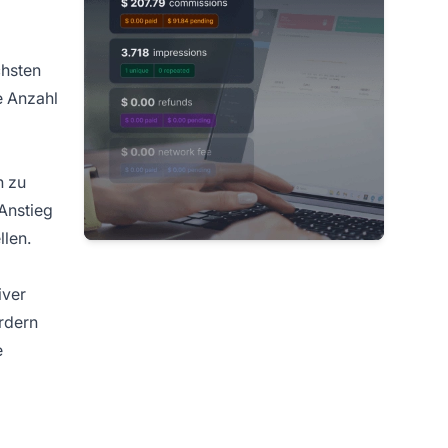
chsten
e Anzahl
n zu
 Anstieg
len.
iver
rdern
e