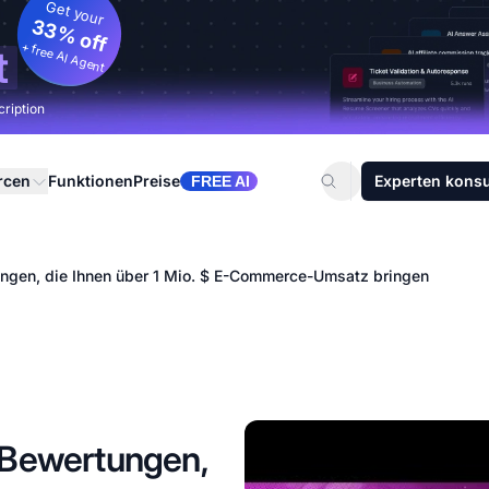
Get your
33% off
+ free AI Agent
t
cription
rcen
Funktionen
Preise
Experten konsu
FREE AI
ungen, die Ihnen über 1 Mio. $ E-Commerce-Umsatz bringen
-Bewertungen,