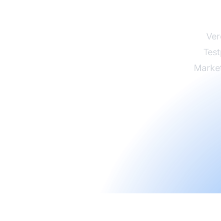
st
Ver
Test
Market