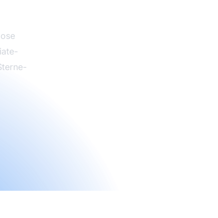
atz
lose
iate-
Sterne-