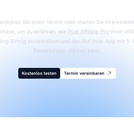
eigern Sie Ihren Ums
einbaren Sie einen Termin oder starten Sie Ihre kosten
phase, um zu erfahren, wie
Post Affiliate Pro
Ihren Affil
ing-Erfolg vorantreiben und den Ruf Ihrer App mit 5-
Bewertungen stärken kann.
Kostenlos testen
Termin vereinbaren