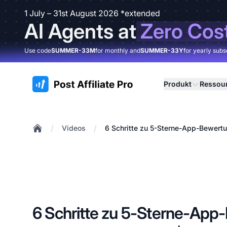
1 July – 31st August 2026 *extended
AI Agents at
Zero Cos
Use code
SUMMER-33M
for monthly and
SUMMER-33Y
for yearly subs
:site.title
Produkt
Ressou
/
/
Videos
6 Schritte zu 5-Sterne-App-Bewert
Home
6 Schritte zu 5-Sterne-App