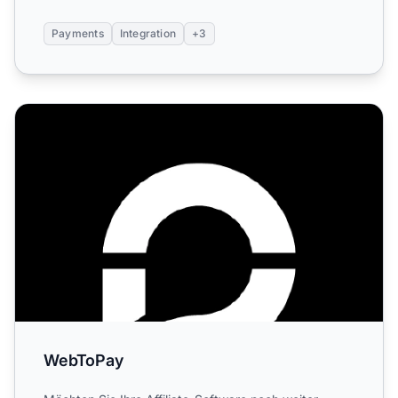
Payments
Integration
+3
WebToPay
WebToPay