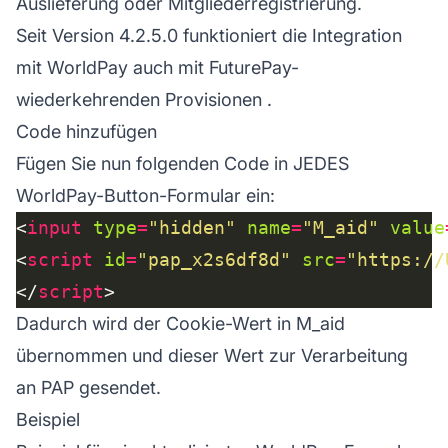
Auslieferung oder Mitgliederregistrierung.
Seit Version 4.2.5.0 funktioniert die Integration
mit WorldPay auch mit FuturePay-
wiederkehrenden Provisionen
.
Code hinzufügen
Fügen Sie nun folgenden Code in JEDES
WorldPay-Button-Formular ein:
<
input
type
=
"hidden"
name
=
"M_aid"
value
<
script
id
=
"pap_x2s6df8d"
src
=
"https://
</
script
Dadurch wird der Cookie-Wert in M_aid
übernommen und dieser Wert zur Verarbeitung
an PAP gesendet.
Beispiel