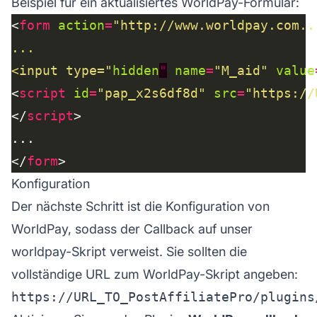
Beispiel für ein aktualisiertes WorldPay-Formular:
<
form
action
=
<input type="
hidden
"
name
=
"M_aid"
value
<
script
id
=
"pap_x2s6df8d"
src
=
"https://
</
script
</
form
Konfiguration
Der nächste Schritt ist die Konfiguration von
WorldPay, sodass der Callback auf unser
worldpay-Skript verweist. Sie sollten die
vollständige URL zum WorldPay-Skript angeben:
https://URL_TO_PostAffiliatePro/plugins