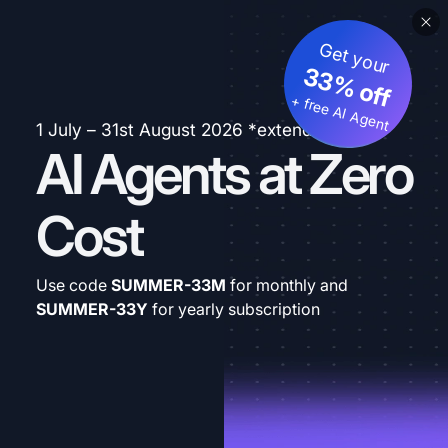
Get your
33% off
+ free AI Agent
1 July – 31st August 2026 *extended
AI Agents at Zero
Cost
Use code
SUMMER-33M
for monthly and
SUMMER-33Y
for yearly subscription