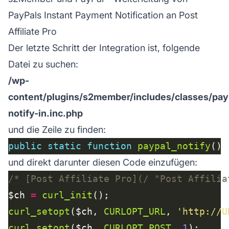
PayPals Instant Payment Notification an Post
Affiliate Pro
Der letzte Schritt der Integration ist, folgende
Datei zu suchen:
/wp-
content/plugins/s2member/includes/classes/pay
notify-in.inc.php
und die Zeile zu finden:
public
static
function
paypal_notify
und direkt darunter diesen Code einzufügen:
/* [Post Affiliate Pro](/ "Post Affilia
$ch 
=
curl_init
curl_setopt
($ch, 
CURLOPT_URL
, 
'http://U
curl_setopt
($ch, 
CURLOPT_POST
, 
1