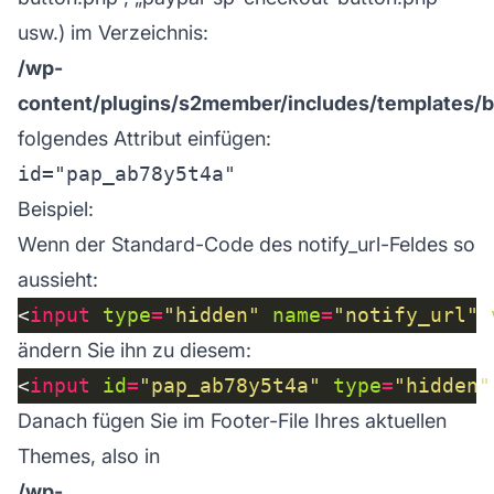
usw.) im Verzeichnis:
/wp-
content/plugins/s2member/includes/templates/b
folgendes Attribut einfügen:
Beispiel:
Wenn der Standard-Code des notify_url-Feldes so
aussieht:
<
input
type
=
"hidden"
name
=
"notify_url"
ändern Sie ihn zu diesem:
<
input
id
=
"pap_ab78y5t4a"
type
=
"hidden"
Danach fügen Sie im Footer-File Ihres aktuellen
Themes, also in
/wp-