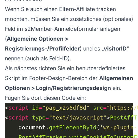
Wenn Sie auch einen Eltern-Affiliate tracken
möchten, müssen Sie ein zusätzliches (optionales)
Feld im s2Member-Anmeldeformular anlegen
(
Allgemeine Optionen >
Registrierungs-/Profilfelder
) und es „
visitorID
“
nennen (auch als Feld-ID).
Als nächstes richten Sie ein benutzerdefiniertes
Skript im Footer-Design-Bereich der
Allgemeinen
Optionen > Login/Registrierungsdesign
ein.
Fügen Sie dort diesen Code ein:
<
script
id
=
"pap_x2s6df8d"
src
=
"https://
<
script
type
=
"text/javascript"
>
PostAffT
	document.
getElementById
(
'ws-plugin-
PostAffTracker
.
writeCookieToCustomF