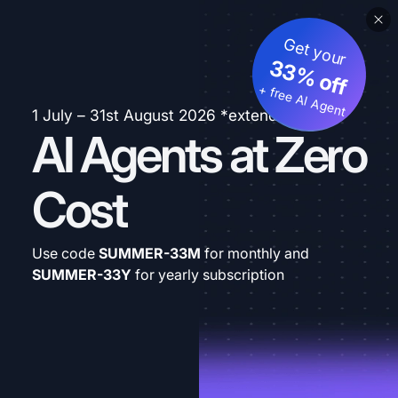
Get your
33% off
+ free AI Agent
1 July – 31st August 2026 *extended
AI Agents at Zero
Cost
Use code
SUMMER-33M
for monthly and
SUMMER-33Y
for yearly subscription