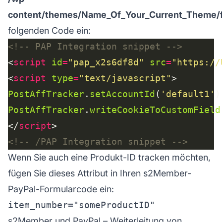
content/themes/Name_Of_Your_Current_Theme/f
folgenden Code ein:
<!-- PAP Integration snippet -->
<
script
id
=
"pap_x2s6df8d"
src
=
"https://
<
script
type
=
"text/javascript"
PostAffTracker
.
setAccountId
(
'default1'
PostAffTracker
.
writeCookieToCustomField
</
script
<!-- /PAP Integration snippet -->
Wenn Sie auch eine Produkt-ID tracken möchten,
fügen Sie dieses Attribut in Ihren s2Member-
PayPal-Formularcode ein:
s2Member und PayPal – Weiterleitung von