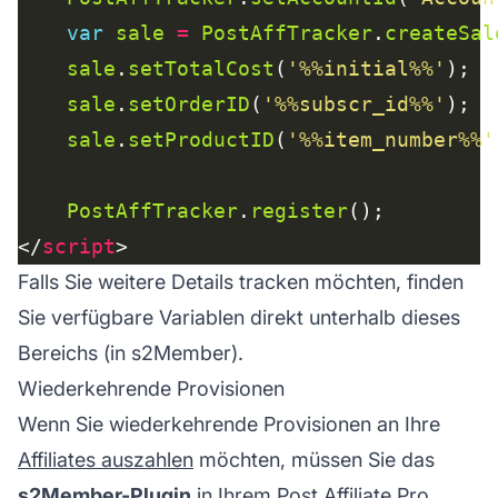
var
sale
=
PostAffTracker
.
createSal
sale
.
setTotalCost
(
'%%initial%%'
sale
.
setOrderID
(
'%%subscr_id%%'
sale
.
setProductID
(
'%%item_number%%'
PostAffTracker
.
register
</
script
Falls Sie weitere Details tracken möchten, finden
Sie verfügbare Variablen direkt unterhalb dieses
Bereichs (in s2Member).
Wiederkehrende Provisionen
Wenn Sie
wiederkehrende Provisionen
an Ihre
Affiliates auszahlen
möchten, müssen Sie das
s2Member-Plugin
in Ihrem
Post Affiliate Pro