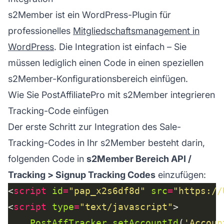
s2Member ist ein WordPress-Plugin für
professionelles
Mitgliedschaftsmanagement in
WordPress
. Die Integration ist einfach – Sie
müssen lediglich einen Code in einen speziellen
s2Member-Konfigurationsbereich einfügen.
Wie Sie PostAffiliatePro mit s2Member integrieren
Tracking-Code einfügen
Der erste Schritt zur Integration des Sale-
Tracking-Codes in Ihr s2Member besteht darin,
folgenden Code in
s2Member Bereich API /
Tracking > Signup Tracking Codes
einzufügen:
<
script
id
=
"pap_x2s6df8d"
src
=
"https://
<
script
type
=
"text/javascript"
PostAffTracker
.
setAccountId
(
'Accoun