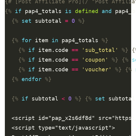
{# [Post Affiliate Pro](/ "Post Affilia
{%
if
 pap4_totals 
is
defined
and
 pap4_o
{%
set
 subtotal 
=
0
%}
{%
for
 item 
in
 pap4_totals 
%}
{%
if
 item.code 
==
'sub_total'
%}
{
{%
if
 item.code 
==
'coupon'
%}
{%
s
{%
if
 item.code 
==
'voucher'
%}
{%
{%
endfor
%}
{%
if
 subtotal 
<
0
%}
{%
set
 subtotal