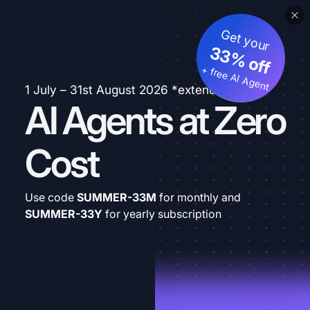
Get your
33% off
+ free AI Agent
1 July – 31st August 2026 *extended
AI Agents at Zero
Cost
Use code
SUMMER-33M
for monthly and
SUMMER-33Y
for yearly subscription