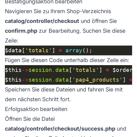
Bestätigungsaktion bearbeiten
Navigieren Sie zu Ihrem Shop-Verzeichnis
catalog/controller/checkout
und öffnen Sie
confirm.php
zur Bearbeitung. Suchen Sie diese
Zeile:
$data[
'totals'
] 
=
array
Fügen Sie diesen Code unterhalb dieser Zeile ein:
$this
->
session
.
data
[
'totals'
] 
=
 $order_
$this
->
session
.
data
[
'pap4_products'
] 
=
 
Speichern Sie diese Dateien und fahren Sie mit
dem nächsten Schritt fort.
Erfolgsaktion bearbeiten
Öffnen Sie die Datei
catalog/controller/checkout/success.php
und