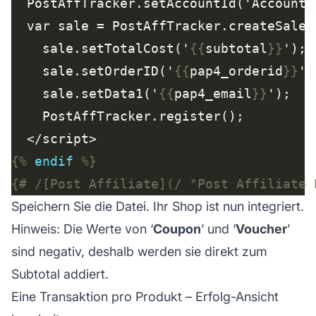
    sale.setTotalCost('
{{
subtotal
}}
    sale.setOrderID('
{{
pap4_orderid
}}
    sale.setData1('
{{
pap4_email
}}
{%
endif
%}
{# /[Post Affiliate](/ "Post Affiliate 
Speichern Sie die Datei. Ihr Shop ist nun integriert.
Hinweis: Die Werte von ‘
Coupon
’ und ‘
Voucher
’
sind negativ, deshalb werden sie direkt zum
Subtotal addiert.
Eine Transaktion pro Produkt – Erfolg-Ansicht