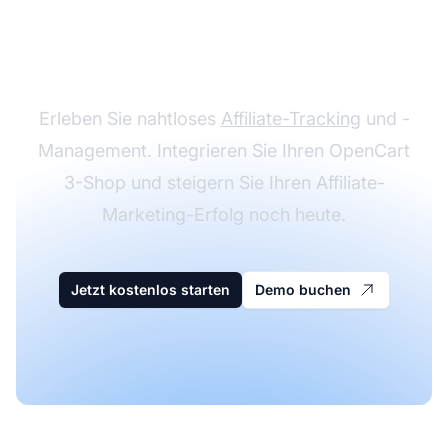
kostenlose Testphase
mit Post Affiliate Pro
Erleben Sie nahtloses
Affiliate-Tracking
und -
Management. Integrieren Sie Ihren OpenCart
3-Shop und steigern Sie Ihren Affiliate-
Marketing-Erfolg noch heute.
Jetzt kostenlos starten
Demo buchen