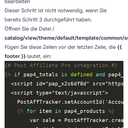
bearbeiten
Dieser Schritt ist nicht notwendig, wenn Sie
bereits Schritt 3 durchgeführt haben.
Öffnen Sie die Datei /
catalog/view/theme/default/template/common/s
Fügen Sie diese Zeilen vor der letzten Zeile, die
{{
footer }}
lautet, ein:
{# Post Affiliate Pro integration #}
{%
if
 pap4_totals 
is
defined
and
 pap4_o
{%
for
 item 
in
 pap4_products 
%}
        var sale = PostAffTracker.creat