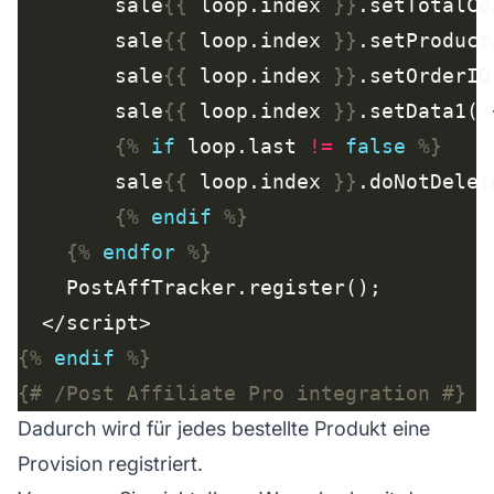
        sale
{{
 loop.index 
}}
.setTotalCo
        sale
{{
 loop.index 
}}
.setProduct
        sale
{{
 loop.index 
}}
.setOrderID
        sale
{{
 loop.index 
}}
.setData1('
{%
if
 loop.last 
!=
false
%}
        sale
{{
 loop.index 
}}
{%
endif
%}
{%
endfor
%}
{%
endif
%}
{# /Post Affiliate Pro integration #}
Dadurch wird für jedes bestellte Produkt eine
Provision registriert.