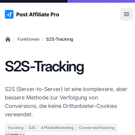
:site.title
Hau
/
/
Funktionen
S2S-Tracking
Home
S2S-Tracking
S2S (Server-to-Server) ist eine komplexere, aber
bessere Methode zur Verfolgung von
Conversions, die keine Drittanbieter-Cookies
verwendet.
Tracking
S2S
AffiliateMarketing
ConversionTracking
+1 mehr