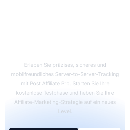
Testen Sie S2S-
Tracking kostenlos
Erleben Sie präzises, sicheres und
mobilfreundliches Server-to-Server-Tracking
mit Post Affiliate Pro. Starten Sie Ihre
kostenlose Testphase und heben Sie Ihre
Affiliate-Marketing-Strategie auf ein neues
Level.