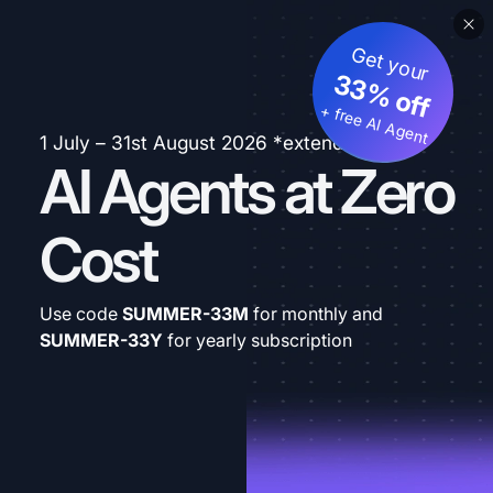
Get your
33% off
+ free AI Agent
1 July – 31st August 2026 *extended
AI Agents at Zero
Cost
Use code
SUMMER-33M
for monthly and
SUMMER-33Y
for yearly subscription