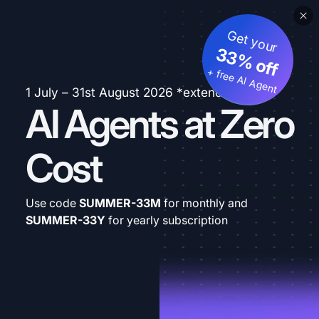
Get your
33% off
+ free AI Agent
1 July – 31st August 2026 *extended
AI Agents at Zero
Cost
Use code
SUMMER-33M
for monthly and
SUMMER-33Y
for yearly subscription