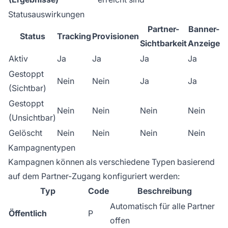
Statusauswirkungen
Partner-
Banner-
Status
Tracking
Provisionen
Sichtbarkeit
Anzeige
Aktiv
Ja
Ja
Ja
Ja
Gestoppt
Nein
Nein
Ja
Ja
(Sichtbar)
Gestoppt
Nein
Nein
Nein
Nein
(Unsichtbar)
Gelöscht
Nein
Nein
Nein
Nein
Kampagnentypen
Kampagnen können als verschiedene Typen basierend
auf dem Partner-Zugang konfiguriert werden:
Typ
Code
Beschreibung
Automatisch für alle Partner
Öffentlich
P
offen