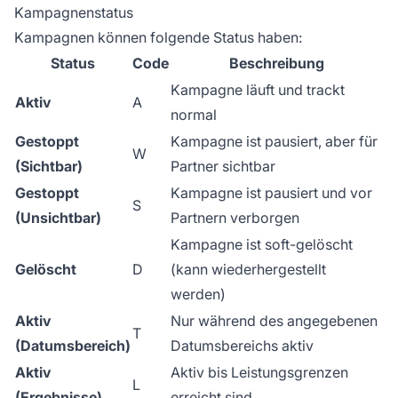
Kampagnenstatus
Kampagnen können folgende Status haben:
Status
Code
Beschreibung
Kampagne läuft und trackt
Aktiv
A
normal
Gestoppt
Kampagne ist pausiert, aber für
W
(Sichtbar)
Partner sichtbar
Gestoppt
Kampagne ist pausiert und vor
S
(Unsichtbar)
Partnern verborgen
Kampagne ist soft-gelöscht
Gelöscht
D
(kann wiederhergestellt
werden)
Aktiv
Nur während des angegebenen
T
(Datumsbereich)
Datumsbereichs aktiv
Aktiv
Aktiv bis Leistungsgrenzen
L
(Ergebnisse)
erreicht sind