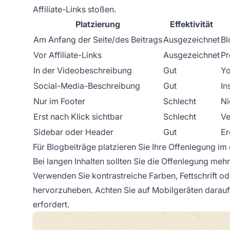
Affiliate-Links stoßen.
Platzierung
Effektivität
Am Anfang der Seite/des Beitrags
Ausgezeichnet
Bl
Vor Affiliate-Links
Ausgezeichnet
Pr
In der Videobeschreibung
Gut
Yo
Social-Media-Beschreibung
Gut
In
Nur im Footer
Schlecht
Ni
Erst nach Klick sichtbar
Schlecht
Ve
Sidebar oder Header
Gut
Er
Für Blogbeiträge platzieren Sie Ihre Offenlegung im 
Bei langen Inhalten sollten Sie die Offenlegung mehr
Verwenden Sie kontrastreiche Farben, Fettschrift o
hervorzuheben. Achten Sie auf Mobilgeräten darauf, 
erfordert.