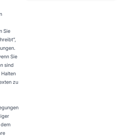
n
n Sie
reibt”,
hungen.
wenn Sie
n sind
. Halten
exten zu
nlegungen
ziger
t dem
hre