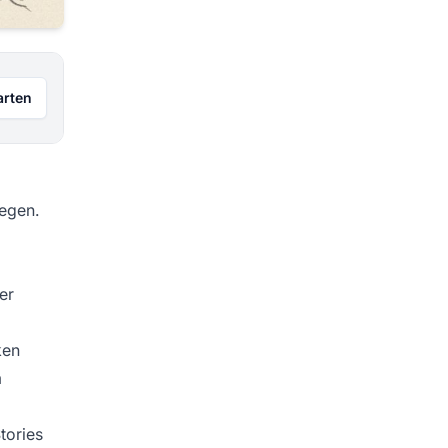
arten
legen.
er
ken
m
tories