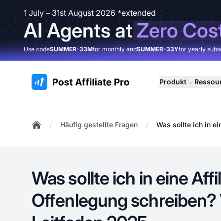
1 July – 31st August 2026 *extended
AI Agents at
Zero Cos
Use code
SUMMER-33M
for monthly and
SUMMER-33Y
for yearly subs
:site.title
Produkt
Ressou
/
/
Häufig gestellte Fragen
Was sollte ich in e
Home
Was sollte ich in eine Affi
Offenlegung schreiben? 