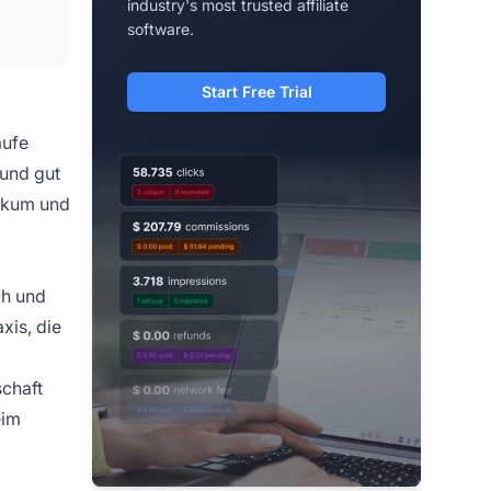
industry's most trusted affiliate
software.
Start Free Trial
äufe
 und gut
likum und
ch und
xis, die
schaft
eim