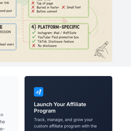
Launch Your Affiliate
Program
on
Track, manage, and grow your
ähe
custom affiliate program with the
te-