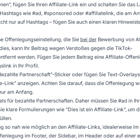
en”, fügen Sie Ihren Affiliate-Link ein und schalten Sie das L
 Hashtags wie #ad, #sponsored oder #affiliatelink, die am A
icht nur auf Hashtags – fügen Sie auch einen klaren Hinweiste
ne Offenlegungseinstellung, die Sie
bei der
Bewerbung von Aff
 dies, kann Ihr Beitrag wegen Verstoßes gegen die TikTok-
fernt werden. Fügen Sie jedem Beitrag eine Affiliate-Offen
ink in Ihr Profil.
ezahlte Partnerschaft”-Sticker oder fügen Sie Text-Overlays 
iate-Link” anzeigen. Achten Sie darauf, dass die Offenlegung 
 nur am Anfang.
abels für bezahlte Partnerschaften. Daher müssen Sie #ad in Ih
lare Formulierungen wie “Dies ist ein Affiliate-Link”, um d
üllen.
ng so nah wie möglich an den Affiliate-Links, idealerweise im
enlegung im Footer, der Sidebar, im Header oder auf einer 