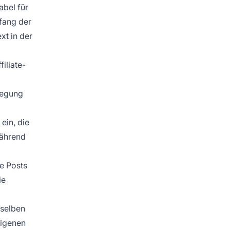
abel für
nfang der
xt in der
iliate-
legung
ein, die
während
re Posts
ie
 selben
eigenen