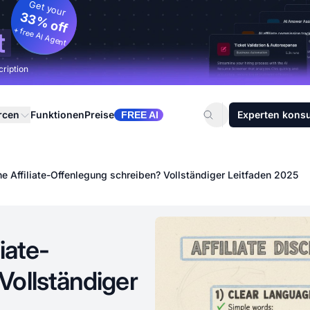
Get your
33% off
+ free AI Agent
t
cription
rcen
Funktionen
Preise
Experten konsu
FREE AI
ine Affiliate-Offenlegung schreiben? Vollständiger Leitfaden 2025
liate-
Vollständiger