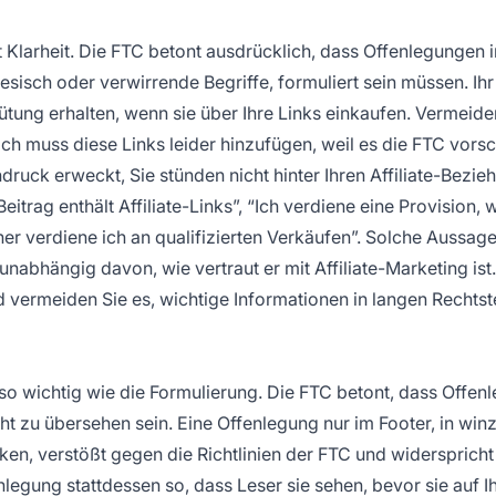
t Klarheit. Die FTC betont ausdrücklich, dass Offenlegungen i
esisch oder verwirrende Begriffe, formuliert sein müssen. Ihr
ütung erhalten, wenn sie über Ihre Links einkaufen. Vermeide
h muss diese Links leider hinzufügen, weil es die FTC vorsch
druck erweckt, Sie stünden nicht hinter Ihren Affiliate-Bezie
trag enthält Affiliate-Links”, “Ich verdiene eine Provision, 
er verdiene ich an qualifizierten Verkäufen”. Solche Aussage
unabhängig davon, wie vertraut er mit Affiliate-Marketing ist
d vermeiden Sie es, wichtige Informationen in langen Rechtst
auso wichtig wie die Formulierung. Die FTC betont, dass Offe
cht zu übersehen sein. Eine Offenlegung nur im Footer, in win
cken, verstößt gegen die Richtlinien der FTC und widersprich
legung stattdessen so, dass Leser sie sehen, bevor sie auf I