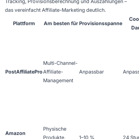
Tracking, Provisionsberechnung und Auszahlungen –
das vereinfacht Affiliate-Marketing deutlich.
Coo
Plattform
Am besten für
Provisionsspanne
Da
Multi-Channel-
PostAffiliatePro
Affiliate-
Anpassbar
Anpas
Management
Physische
Amazon
Produkte,
1–10 %
24 Stu