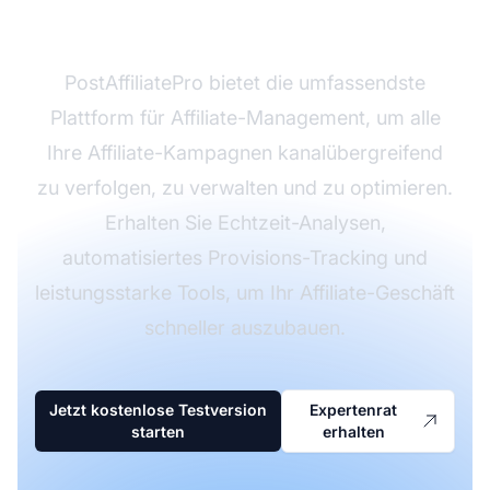
skalieren?
PostAffiliatePro bietet die umfassendste
Plattform für Affiliate-Management, um alle
Ihre Affiliate-Kampagnen kanalübergreifend
zu verfolgen, zu verwalten und zu optimieren.
Erhalten Sie Echtzeit-Analysen,
automatisiertes Provisions-Tracking und
leistungsstarke Tools, um Ihr Affiliate-Geschäft
schneller auszubauen.
Jetzt kostenlose Testversion
Expertenrat
starten
erhalten