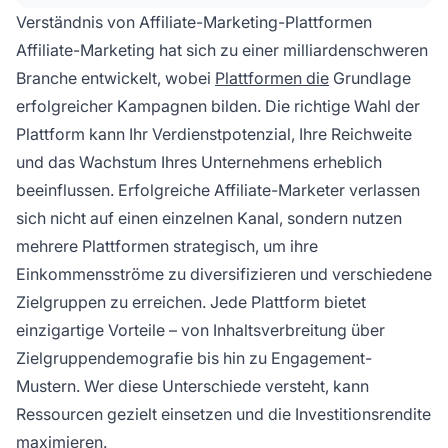
PostAffiliatePro zur Verwaltung mehrerer
Verständnis von Affiliate-Marketing-Plattformen
Partnerschaften. Für den Erfolg ist es wichtig,
Affiliate-Marketing hat sich zu einer milliardenschweren
verschiedene Plattformen zu nutzen, die zu
Branche entwickelt, wobei
Plattformen die
Grundlage
Zielgruppe und Content-Stil passen.
erfolgreicher Kampagnen bilden. Die richtige Wahl der
Plattform kann Ihr Verdienstpotenzial, Ihre Reichweite
und das Wachstum Ihres Unternehmens erheblich
beeinflussen. Erfolgreiche Affiliate-Marketer verlassen
sich nicht auf einen einzelnen Kanal, sondern nutzen
mehrere Plattformen strategisch, um ihre
Einkommensströme zu diversifizieren und verschiedene
Zielgruppen zu erreichen. Jede Plattform bietet
einzigartige Vorteile – von Inhaltsverbreitung über
Zielgruppendemografie bis hin zu Engagement-
Mustern. Wer diese Unterschiede versteht, kann
Ressourcen gezielt einsetzen und die Investitionsrendite
maximieren.