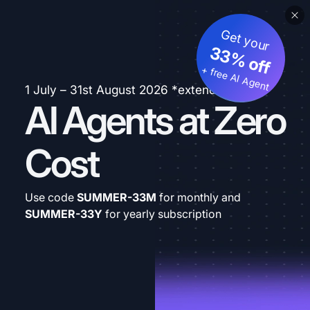
Get your
33% off
+ free AI Agent
1 July – 31st August 2026 *extended
AI Agents at Zero
Cost
Use code
SUMMER-33M
for monthly and
SUMMER-33Y
for yearly subscription