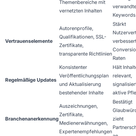
Themenbereiche mit
verwandt
vernetzten Inhalten
Keywords
Stärkt
Autorenprofile,
Nutzerver
Qualifikationen, SSL-
Vertrauenselemente
verbesser
Zertifikate,
Conversio
transparente Richtlinien
Raten
Konsistenter
Hält Inhalt
Veröffentlichungsplan
relevant,
Regelmäßige Updates
und Aktualisierung
signalisier
bestehender Inhalte
aktive Pfl
Bestätigt
Auszeichnungen,
Glaubwürd
Zertifikate,
Branchenanerkennung
zieht
Medienerwähnungen,
Partnersc
Expertenempfehlungen
an