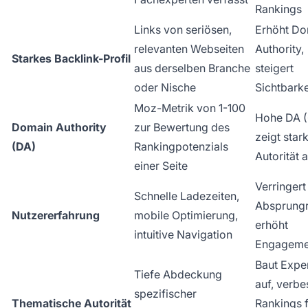
Rankings
Links von seriösen,
Erhöht Do
relevanten Webseiten
Authority,
Starkes Backlink-Profil
aus derselben Branche
steigert
oder Nische
Sichtbarke
Moz-Metrik von 1-100
Hohe DA 
Domain Authority
zur Bewertung des
zeigt star
(DA)
Rankingpotenzials
Autorität 
einer Seite
Verringert
Schnelle Ladezeiten,
Absprungr
Nutzererfahrung
mobile Optimierung,
erhöht
intuitive Navigation
Engageme
Baut Exper
Tiefe Abdeckung
auf, verbe
spezifischer
Thematische Autorität
Rankings 