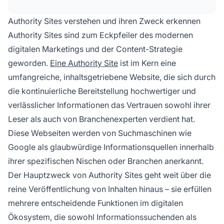
Expertise in einer Nische, verbessern das
Suchmaschinenranking durch qualitativ
Authority Sites verstehen und ihren Zweck erkennen
hochwertige Backlinks und generieren
Authority Sites sind zum Eckpfeiler des modernen
Einnahmen über verschiedene digitale Kanäle,
digitalen Marketings und der Content-Strategie
während sie dauerhaft das Vertrauen der
geworden.
Eine Authority Site
ist im Kern eine
Zielgruppe stärken.
umfangreiche, inhaltsgetriebene Website, die sich durch
die kontinuierliche Bereitstellung hochwertiger und
verlässlicher Informationen das Vertrauen sowohl ihrer
Leser als auch von Branchenexperten verdient hat.
Diese Webseiten werden von Suchmaschinen wie
Google als glaubwürdige Informationsquellen innerhalb
ihrer spezifischen Nischen oder Branchen anerkannt.
Der Hauptzweck von Authority Sites geht weit über die
reine Veröffentlichung von Inhalten hinaus – sie erfüllen
mehrere entscheidende Funktionen im digitalen
Ökosystem, die sowohl Informationssuchenden als