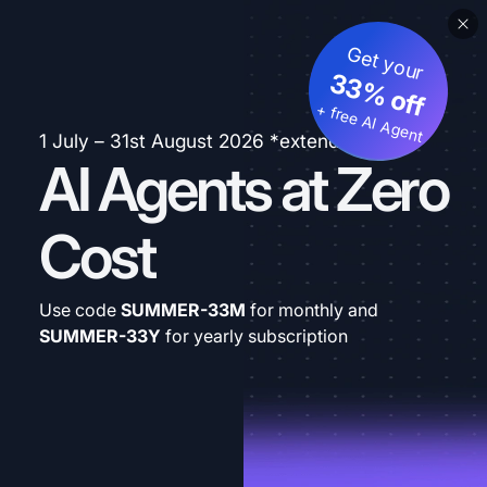
Get your
33% off
+ free AI Agent
1 July – 31st August 2026 *extended
AI Agents at Zero
Cost
Use code
SUMMER-33M
for monthly and
SUMMER-33Y
for yearly subscription