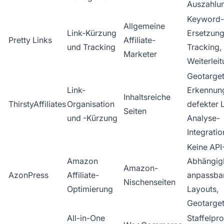
Auszahlu
Keyword-
Allgemeine
Link-Kürzung
Ersetzung
Pretty Links
Affiliate-
und Tracking
Tracking,
Marketer
Weiterlei
Geotarget
Link-
Erkennun
Inhaltsreiche
ThirstyAffiliates
Organisation
defekter L
Seiten
und -Kürzung
Analyse-
Integratio
Keine API
Amazon
Abhängigk
Amazon-
AzonPress
Affiliate-
anpassba
Nischenseiten
Optimierung
Layouts,
Geotarget
All-in-One
Staffelpro