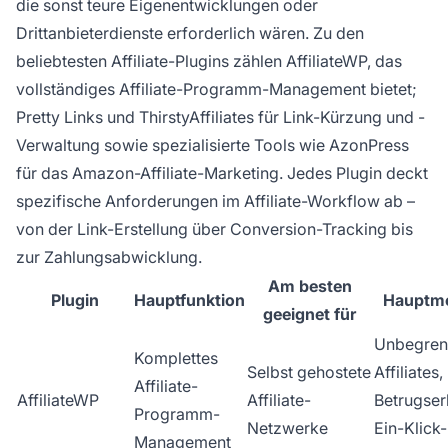
die sonst teure Eigenentwicklungen oder
Drittanbieterdienste erforderlich wären. Zu den
beliebtesten Affiliate-Plugins zählen AffiliateWP, das
vollständiges Affiliate-Programm-Management bietet;
Pretty Links und ThirstyAffiliates für Link-Kürzung und -
Verwaltung sowie spezialisierte Tools wie AzonPress
für das Amazon-Affiliate-Marketing. Jedes Plugin deckt
spezifische Anforderungen im Affiliate-Workflow ab –
von der Link-Erstellung über Conversion-Tracking bis
zur Zahlungsabwicklung.
Am besten
Plugin
Hauptfunktion
Hauptm
geeignet für
Unbegren
Komplettes
Selbst gehostete
Affiliates,
Affiliate-
AffiliateWP
Affiliate-
Betrugse
Programm-
Netzwerke
Ein-Klick-
Management