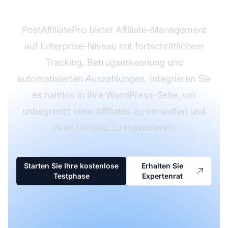
PostAffiliatePro bietet Affiliate-Management
auf Enterprise-Niveau mit fortschrittlichem
Tracking, Betrugserkennung und
automatisierten Auszahlungen. Integrieren Sie
es nahtlos in Ihre WordPress-Seite, um
unbegrenzt viele Affiliates zu verwalten und
Ihren Umsatz zu maximieren.
Starten Sie Ihre kostenlose
Erhalten Sie
Testphase
Expertenrat