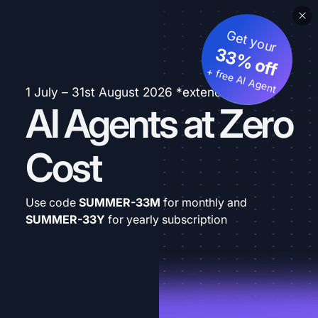
Get your
33% off
+ free AI Agent
1 July – 31st August 2026 *extended
AI Agents at Zero
Cost
Use code
SUMMER-33M
for monthly and
SUMMER-33Y
for yearly subscription