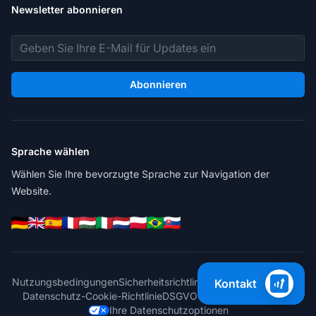
Newsletter abonnieren
E-Mail-Adresse
Abonnieren
Sprache wählen
Wählen Sie Ihre bevorzugte Sprache zur Navigation der
Website.
Nutzungsbedingungen
Sicherheitsrichtlinie
Datenschutzrichtlinie
Kontakt
Datenschutz-Cookie-Richtlinie
DSGVO
Cookie-Einstellungen
Ihre Datenschutzoptionen