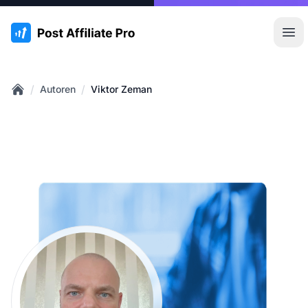
:site.title
Hau
/
/
Autoren
Viktor Zeman
Home