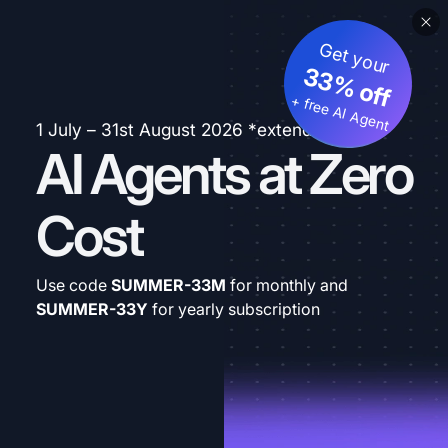
Get your
33% off
+ free AI Agent
1 July – 31st August 2026 *extended
AI Agents at Zero
Cost
Use code
SUMMER-33M
for monthly and
SUMMER-33Y
for yearly subscription