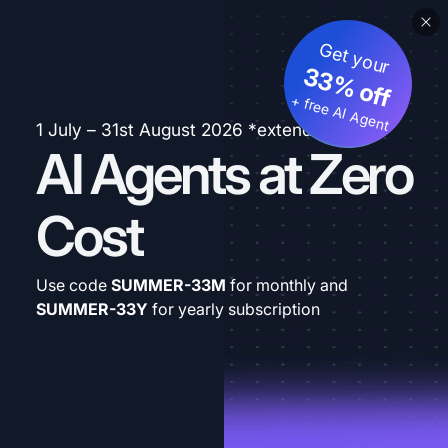
Get your
33% off
+ free AI Agent
1 July – 31st August 2026 *extended
AI Agents at Zero
Cost
Use code
SUMMER-33M
for monthly and
SUMMER-33Y
for yearly subscription