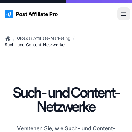
:site.title
Hau
/
/
Glossar Affiliate-Marketing
Home
Such- und Content-Netzwerke
Such- und Content-
Netzwerke
Verstehen Sie, wie Such- und Content-