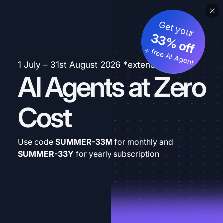
Get your
33% off
+ free AI Agent
1 July – 31st August 2026 *extended
AI Agents at Zero
Cost
Use code
SUMMER-33M
for monthly and
SUMMER-33Y
for yearly subscription